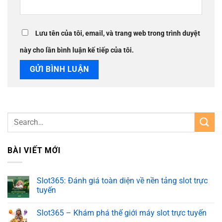
Lưu tên của tôi, email, và trang web trong trình duyệt
này cho lần bình luận kế tiếp của tôi.
BÀI VIẾT MỚI
Slot365: Đánh giá toàn diện về nền tảng slot trực
tuyến
Slot365 – Khám phá thế giới máy slot trực tuyến