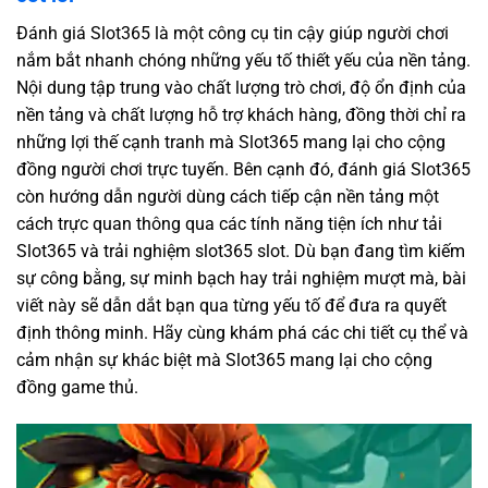
Đánh giá Slot365 là một công cụ tin cậy giúp người chơi
nắm bắt nhanh chóng những yếu tố thiết yếu của nền tảng.
Nội dung tập trung vào chất lượng trò chơi, độ ổn định của
nền tảng và chất lượng hỗ trợ khách hàng, đồng thời chỉ ra
những lợi thế cạnh tranh mà Slot365 mang lại cho cộng
đồng người chơi trực tuyến. Bên cạnh đó, đánh giá Slot365
còn hướng dẫn người dùng cách tiếp cận nền tảng một
cách trực quan thông qua các tính năng tiện ích như tải
Slot365 và trải nghiệm slot365 slot. Dù bạn đang tìm kiếm
sự công bằng, sự minh bạch hay trải nghiệm mượt mà, bài
viết này sẽ dẫn dắt bạn qua từng yếu tố để đưa ra quyết
định thông minh. Hãy cùng khám phá các chi tiết cụ thể và
cảm nhận sự khác biệt mà Slot365 mang lại cho cộng
đồng game thủ.