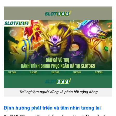
Trải nghiệm người dùng và phản hồi cộng đồng
Định hướng phát triển và tầm nhìn tương lai