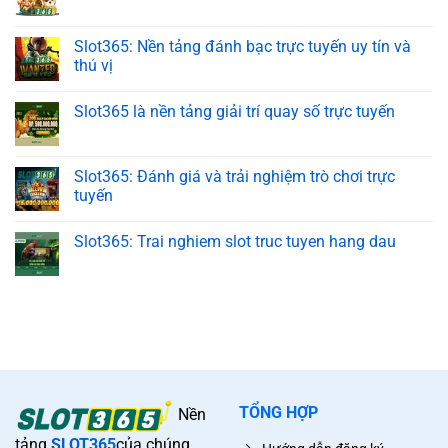
Slot365: Nền tảng đánh bạc trực tuyến uy tín và
thú vị
Slot365 là nền tảng giải trí quay số trực tuyến
Slot365: Đánh giá và trải nghiệm trò chơi trực
tuyến
Slot365: Trai nghiem slot truc tuyen hang dau
TỔNG HỢP
Nền
tảng
SLOT365
của chúng