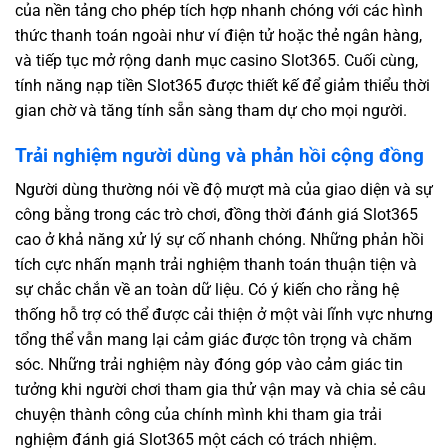
của nền tảng cho phép tích hợp nhanh chóng với các hình
thức thanh toán ngoài như ví điện tử hoặc thẻ ngân hàng,
và tiếp tục mở rộng danh mục casino Slot365. Cuối cùng,
tính năng nạp tiền Slot365 được thiết kế để giảm thiểu thời
gian chờ và tăng tính sẵn sàng tham dự cho mọi người.
Trải nghiệm người dùng và phản hồi cộng đồng
Người dùng thường nói về độ mượt mà của giao diện và sự
công bằng trong các trò chơi, đồng thời đánh giá Slot365
cao ở khả năng xử lý sự cố nhanh chóng. Những phản hồi
tích cực nhấn mạnh trải nghiệm thanh toán thuận tiện và
sự chắc chắn về an toàn dữ liệu. Có ý kiến cho rằng hệ
thống hỗ trợ có thể được cải thiện ở một vài lĩnh vực nhưng
tổng thể vẫn mang lại cảm giác được tôn trọng và chăm
sóc. Những trải nghiệm này đóng góp vào cảm giác tin
tưởng khi người chơi tham gia thử vận may và chia sẻ câu
chuyện thành công của chính mình khi tham gia trải
nghiệm đánh giá Slot365 một cách có trách nhiệm.