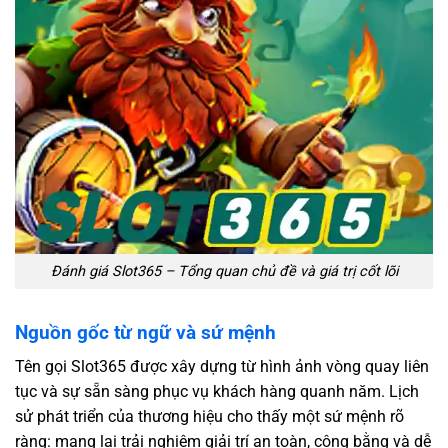
Đánh giá Slot365 – Tổng quan chủ đề và giá trị cốt lõi
Nguồn gốc từ ngữ và sứ mệnh
Tên gọi Slot365 được xây dựng từ hình ảnh vòng quay liên
tục và sự sẵn sàng phục vụ khách hàng quanh năm. Lịch
sử phát triển của thương hiệu cho thấy một sứ mệnh rõ
ràng: mang lại trải nghiệm giải trí an toàn, công bằng và dễ