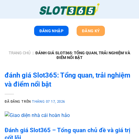
Chuyển
đến
nội
dung
ĐĂNG NHẬP
ĐĂNG KÝ
TRANG CHỦ
|
ĐÁNH GIÁ SLOT365: TỔNG QUAN, TRẢI NGHIỆM VÀ
ĐIỂM NỔI BẬT
đánh giá Slot365: Tổng quan, trải nghiệm
và điểm nổi bật
ĐÃ ĐĂNG TRÊN
THÁNG 07 17, 2026
Đánh giá Slot365 – Tổng quan chủ đề và giá trị
cốt lõi