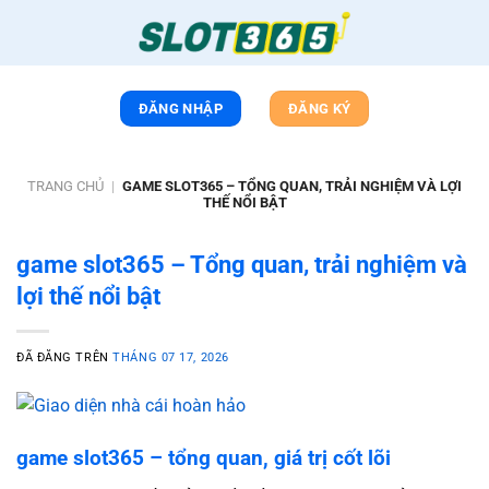
Chuyển
đến
nội
dung
ĐĂNG NHẬP
ĐĂNG KÝ
TRANG CHỦ
|
GAME SLOT365 – TỔNG QUAN, TRẢI NGHIỆM VÀ LỢI
THẾ NỔI BẬT
game slot365 – Tổng quan, trải nghiệm và
lợi thế nổi bật
ĐÃ ĐĂNG TRÊN
THÁNG 07 17, 2026
game slot365 – tổng quan, giá trị cốt lõi