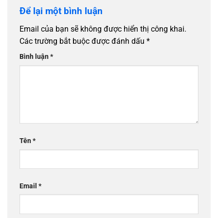
Để lại một bình luận
Email của bạn sẽ không được hiển thị công khai.
Các trường bắt buộc được đánh dấu
*
Bình luận
*
Tên
*
Email
*