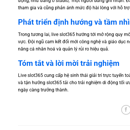
động, như đang ở studio," một người dùng ghi nhận. Đ
tham gia và cũng phản ánh mức độ hài lòng với hỗ tr
Phát triển định hướng và tầm nhì
Trong tương lai, live slot365 hướng tới mở rộng quy m
vực. Đội ngũ cam kết đổi mới công nghệ và giáo dục ng
năng cá nhân hoá và quản lý rủi ro hiệu quả.
Tóm tắt và lời mời trải nghiệm
Live slot365 cung cấp hệ sinh thái giải trí trực tuyến t
và tận hưởng slot365 tải cho trải nghiệm di động tối ư
ngày càng trưởng thành.