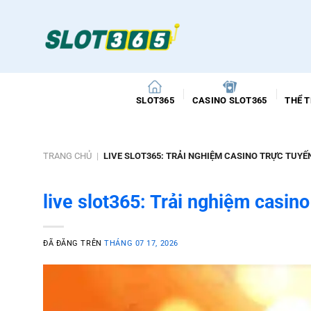
Chuyển
đến
nội
dung
SLOT365
CASINO SLOT365
THỂ 
TRANG CHỦ
|
LIVE SLOT365: TRẢI NGHIỆM CASINO TRỰC TUYẾ
live slot365: Trải nghiệm casino
ĐÃ ĐĂNG TRÊN
THÁNG 07 17, 2026