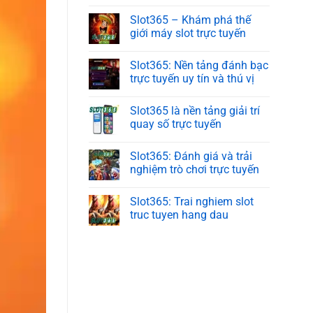
Slot365 – Khám phá thế
giới máy slot trực tuyến
Slot365: Nền tảng đánh bạc
trực tuyến uy tín và thú vị
Slot365 là nền tảng giải trí
quay số trực tuyến
Slot365: Đánh giá và trải
nghiệm trò chơi trực tuyến
Slot365: Trai nghiem slot
truc tuyen hang dau