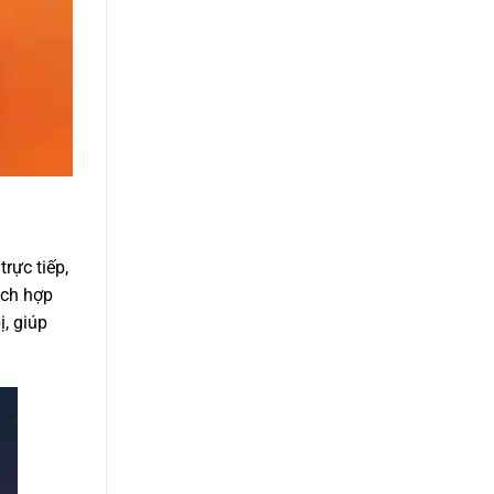
trực tiếp,
ích hợp
ị, giúp