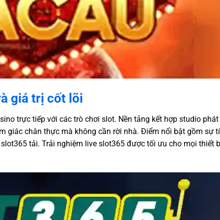
 giá trị cốt lõi
ino trực tiếp với các trò chơi slot. Nền tảng kết hợp studio phát 
m giác chân thực mà không cần rời nhà. Điểm nổi bật gồm sự t
slot365 tải. Trải nghiệm live slot365 được tối ưu cho mọi thiết b