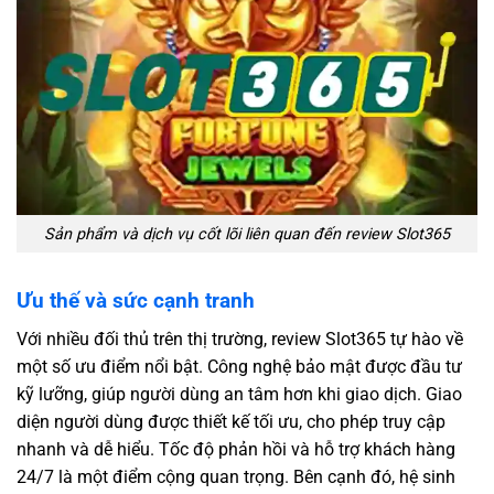
Sản phẩm và dịch vụ cốt lõi liên quan đến review Slot365
Ưu thế và sức cạnh tranh
Với nhiều đối thủ trên thị trường, review Slot365 tự hào về
một số ưu điểm nổi bật. Công nghệ bảo mật được đầu tư
kỹ lưỡng, giúp người dùng an tâm hơn khi giao dịch. Giao
diện người dùng được thiết kế tối ưu, cho phép truy cập
nhanh và dễ hiểu. Tốc độ phản hồi và hỗ trợ khách hàng
24/7 là một điểm cộng quan trọng. Bên cạnh đó, hệ sinh