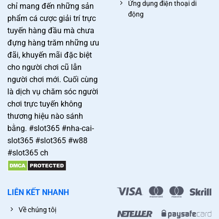
Ứng dụng điện thoại di
chỉ mang đến những sản
động
phẩm cá cược giải trí trực
tuyến hàng đầu mà chưa
đựng hàng trăm những ưu
đãi, khuyến mãi đặc biệt
cho người chơi cũ lẫn
người chơi mới. Cuối cùng
là dịch vụ chăm sóc người
chơi trực tuyến không
thương hiệu nào sánh
bằng. #slot365 #nha-cai-
slot365 #slot365 #w88
#slot365 ch
LIÊN KẾT NHANH
Về chúng tôị