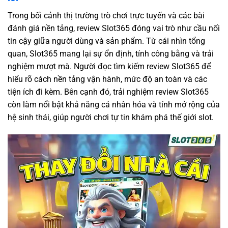
Trong bối cảnh thị trường trò chơi trực tuyến và các bài
đánh giá nền tảng, review Slot365 đóng vai trò như cầu nối
tin cậy giữa người dùng và sản phẩm. Từ cái nhìn tổng
quan, Slot365 mang lại sự ổn định, tính công bằng và trải
nghiệm mượt mà. Người đọc tìm kiếm review Slot365 để
hiểu rõ cách nền tảng vận hành, mức độ an toàn và các
tiện ích đi kèm. Bên cạnh đó, trải nghiệm review Slot365
còn làm nổi bật khả năng cá nhân hóa và tính mở rộng của
hệ sinh thái, giúp người chơi tự tin khám phá thế giới slot.