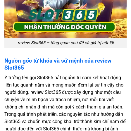
review Slot365 – tổng quan chủ đề và giá trị cốt lõi
Nguồn gốc từ khóa và sứ mệnh của review
Slot365
Ý tưởng tên gọi Slot365 bắt nguồn từ cam kết hoạt động
liên tục quanh năm và mong muốn đem lại sự tin cậy cho
người dùng. review Slot365 được xây dựng như một câu
chuyện về minh bạch và trách nhiệm, nơi mỗi bài viết
không chỉ nhận định mà còn gợi ý cách tham gia an toàn.
Trong quá trình phát triển, các nguyên tắc như hướng dẫn
Slot365 và chuẩn mực công khai trở thành kim chỉ nam để
người đọc đến với Slot365 chính thức mà không bị ảnh