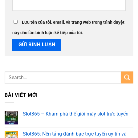
Lưu tên của tôi, email, và trang web trong trình duyệt
này cho lần bình luận kế tiếp của tôi.
BÀI VIẾT MỚI
Slot365 – Khám phá thế giới máy slot trực tuyến
Slot365: Nền tảng đánh bạc trực tuyến uy tín và