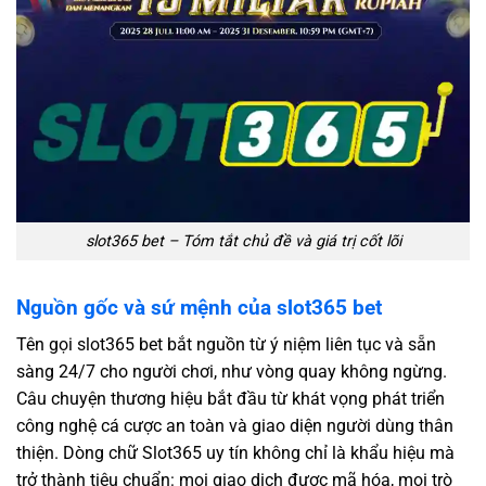
slot365 bet – Tóm tắt chủ đề và giá trị cốt lõi
Nguồn gốc và sứ mệnh của slot365 bet
Tên gọi slot365 bet bắt nguồn từ ý niệm liên tục và sẵn
sàng 24/7 cho người chơi, như vòng quay không ngừng.
Câu chuyện thương hiệu bắt đầu từ khát vọng phát triển
công nghệ cá cược an toàn và giao diện người dùng thân
thiện. Dòng chữ Slot365 uy tín không chỉ là khẩu hiệu mà
trở thành tiêu chuẩn: mọi giao dịch được mã hóa, mọi trò