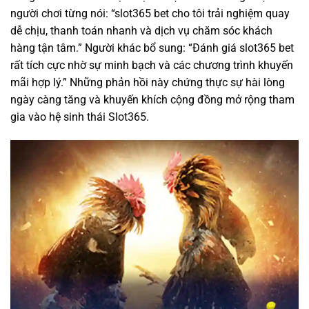
người chơi từng nói: “slot365 bet cho tôi trải nghiệm quay
dễ chịu, thanh toán nhanh và dịch vụ chăm sóc khách
hàng tận tâm.” Người khác bổ sung: “Đánh giá slot365 bet
rất tích cực nhờ sự minh bạch và các chương trình khuyến
mãi hợp lý.” Những phản hồi này chứng thực sự hài lòng
ngày càng tăng và khuyến khích cộng đồng mở rộng tham
gia vào hệ sinh thái Slot365.