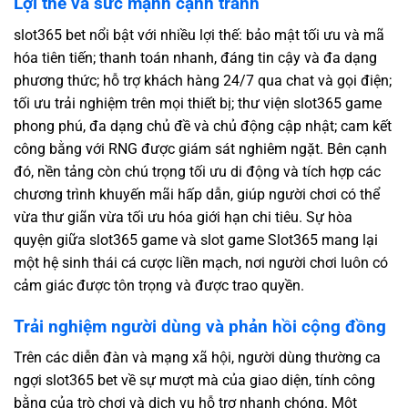
Lợi thế và sức mạnh cạnh tranh
slot365 bet nổi bật với nhiều lợi thế: bảo mật tối ưu và mã
hóa tiên tiến; thanh toán nhanh, đáng tin cậy và đa dạng
phương thức; hỗ trợ khách hàng 24/7 qua chat và gọi điện;
tối ưu trải nghiệm trên mọi thiết bị; thư viện slot365 game
phong phú, đa dạng chủ đề và chủ động cập nhật; cam kết
công bằng với RNG được giám sát nghiêm ngặt. Bên cạnh
đó, nền tảng còn chú trọng tối ưu di động và tích hợp các
chương trình khuyến mãi hấp dẫn, giúp người chơi có thể
vừa thư giãn vừa tối ưu hóa giới hạn chi tiêu. Sự hòa
quyện giữa slot365 game và slot game Slot365 mang lại
một hệ sinh thái cá cược liền mạch, nơi người chơi luôn có
cảm giác được tôn trọng và được trao quyền.
Trải nghiệm người dùng và phản hồi cộng đồng
Trên các diễn đàn và mạng xã hội, người dùng thường ca
ngợi slot365 bet về sự mượt mà của giao diện, tính công
bằng của trò chơi và dịch vụ hỗ trợ nhanh chóng. Một