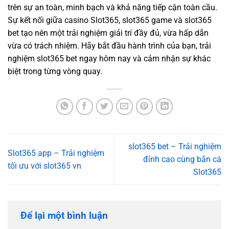
trên sự an toàn, minh bạch và khả năng tiếp cận toàn cầu.
Sự kết nối giữa casino Slot365, slot365 game và slot365
bet tạo nên một trải nghiệm giải trí đầy đủ, vừa hấp dẫn
vừa có trách nhiệm. Hãy bắt đầu hành trình của bạn, trải
nghiệm slot365 bet ngay hôm nay và cảm nhận sự khác
biệt trong từng vòng quay.
slot365 bet – Trải nghiệm
Slot365 app – Trải nghiệm
đỉnh cao cùng bắn cá
tối ưu với slot365 vn
Slot365
Để lại một bình luận