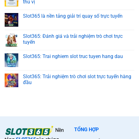
thú vị
Slot365 là nền tảng giải trí quay số trực tuyến
Slot365: Đánh giá và trải nghiệm trò chơi trực
tuyến
Slot365: Trai nghiem slot truc tuyen hang dau
Slot365: Trải nghiệm trò chơi slot trực tuyến hàng
đầu
TỔNG HỢP
Nền