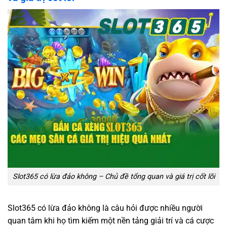
Slot365 có lừa đảo không – Chủ đề tổng quan và giá trị cốt lõi
Slot365 có lừa đảo không là câu hỏi được nhiều người
quan tâm khi họ tìm kiếm một nền tảng giải trí và cá cược