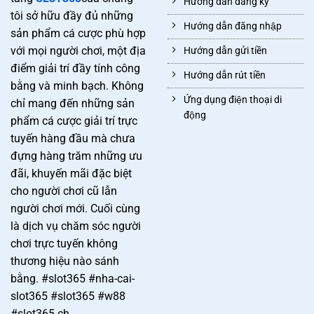
Hướng dẫn đăng ký
tôi sở hữu đầy đủ những
Hướng dẫn đăng nhập
sản phẩm cá cược phù hợp
với mọi người chơi, một địa
Hướng dẫn gửi tiền
điểm giải trí đầy tính công
Hướng dẫn rút tiền
bằng và minh bạch. Không
Ứng dụng điện thoại di
chỉ mang đến những sản
động
phẩm cá cược giải trí trực
tuyến hàng đầu mà chưa
đựng hàng trăm những ưu
đãi, khuyến mãi đặc biệt
cho người chơi cũ lẫn
người chơi mới. Cuối cùng
là dịch vụ chăm sóc người
chơi trực tuyến không
thương hiệu nào sánh
bằng. #slot365 #nha-cai-
slot365 #slot365 #w88
#slot365 ch