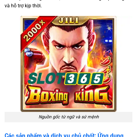
và hỗ trợ kịp thời.
Nguồn gốc từ ngữ và sứ mệnh
Các sản phẩm và dịch vụ chủ chốt: Ứng dụng