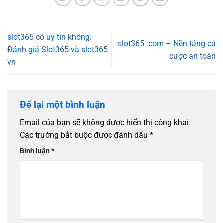
slot365 có uy tín không:
slot365 .com – Nền tảng cá
Đánh giá Slot365 và slot365
cược an toàn
vn
Để lại một bình luận
Email của bạn sẽ không được hiển thị công khai.
Các trường bắt buộc được đánh dấu
*
Bình luận
*