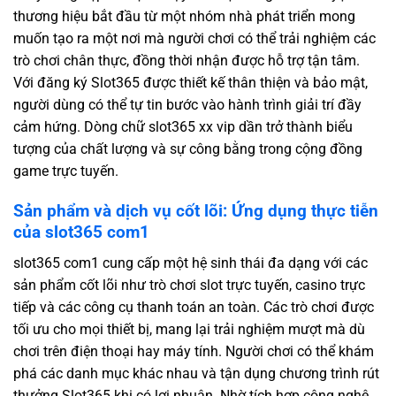
thương hiệu bắt đầu từ một nhóm nhà phát triển mong
muốn tạo ra một nơi mà người chơi có thể trải nghiệm các
trò chơi chân thực, đồng thời nhận được hỗ trợ tận tâm.
Với đăng ký Slot365 được thiết kế thân thiện và bảo mật,
người dùng có thể tự tin bước vào hành trình giải trí đầy
cảm hứng. Dòng chữ slot365 xx vip dần trở thành biểu
tượng của chất lượng và sự công bằng trong cộng đồng
game trực tuyến.
Sản phẩm và dịch vụ cốt lõi: Ứng dụng thực tiễn
của slot365 com1
slot365 com1 cung cấp một hệ sinh thái đa dạng với các
sản phẩm cốt lõi như trò chơi slot trực tuyến, casino trực
tiếp và các công cụ thanh toán an toàn. Các trò chơi được
tối ưu cho mọi thiết bị, mang lại trải nghiệm mượt mà dù
chơi trên điện thoại hay máy tính. Người chơi có thể khám
phá các danh mục khác nhau và tận dụng chương trình rút
thưởng Slot365 khi có lợi nhuận. Nhờ tích hợp công nghệ