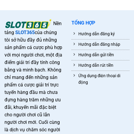
TỔNG HỢP
Nền
tảng
SLOT365
của chúng
Hướng dẫn đăng ký
tôi sở hữu đầy đủ những
Hướng dẫn đăng nhập
sản phẩm cá cược phù hợp
với mọi người chơi, một địa
Hướng dẫn gửi tiền
điểm giải trí đầy tính công
Hướng dẫn rút tiền
bằng và minh bạch. Không
Ứng dụng điện thoại di
chỉ mang đến những sản
động
phẩm cá cược giải trí trực
tuyến hàng đầu mà chưa
đựng hàng trăm những ưu
đãi, khuyến mãi đặc biệt
cho người chơi cũ lẫn
người chơi mới. Cuối cùng
là dịch vụ chăm sóc người