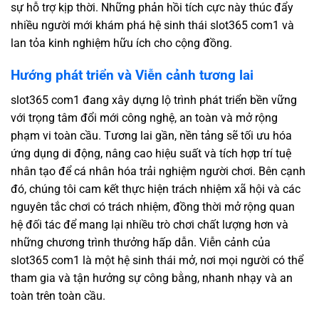
sự hỗ trợ kịp thời. Những phản hồi tích cực này thúc đẩy
nhiều người mới khám phá hệ sinh thái slot365 com1 và
lan tỏa kinh nghiệm hữu ích cho cộng đồng.
Hướng phát triển và Viễn cảnh tương lai
slot365 com1 đang xây dựng lộ trình phát triển bền vững
với trọng tâm đổi mới công nghệ, an toàn và mở rộng
phạm vi toàn cầu. Tương lai gần, nền tảng sẽ tối ưu hóa
ứng dụng di động, nâng cao hiệu suất và tích hợp trí tuệ
nhân tạo để cá nhân hóa trải nghiệm người chơi. Bên cạnh
đó, chúng tôi cam kết thực hiện trách nhiệm xã hội và các
nguyên tắc chơi có trách nhiệm, đồng thời mở rộng quan
hệ đối tác để mang lại nhiều trò chơi chất lượng hơn và
những chương trình thưởng hấp dẫn. Viễn cảnh của
slot365 com1 là một hệ sinh thái mở, nơi mọi người có thể
tham gia và tận hưởng sự công bằng, nhanh nhạy và an
toàn trên toàn cầu.