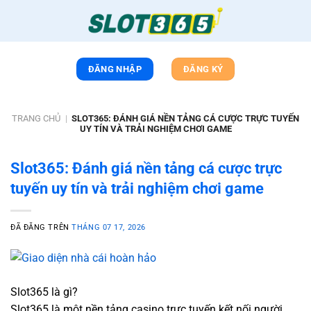
Chuyển
đến
nội
dung
ĐĂNG NHẬP
ĐĂNG KÝ
TRANG CHỦ
|
SLOT365: ĐÁNH GIÁ NỀN TẢNG CÁ CƯỢC TRỰC TUYẾN
UY TÍN VÀ TRẢI NGHIỆM CHƠI GAME
Slot365: Đánh giá nền tảng cá cược trực
tuyến uy tín và trải nghiệm chơi game
ĐÃ ĐĂNG TRÊN
THÁNG 07 17, 2026
Slot365 là gì?
Slot365 là một nền tảng casino trực tuyến kết nối người