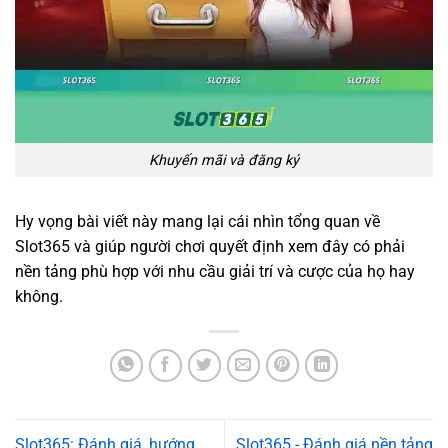
Khuyến mãi và đăng ký
Hy vọng bài viết này mang lại cái nhìn tổng quan về
Slot365 và giúp người chơi quyết định xem đây có phải
nền tảng phù hợp với nhu cầu giải trí và cược của họ hay
không.
Slot365: Đánh giá, hướng
Slot365 - Đánh giá nền tảng