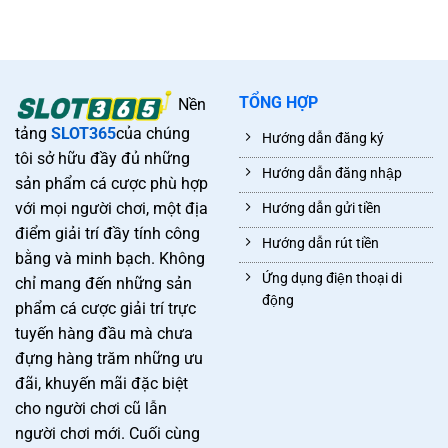
TỔNG HỢP
Nền
tảng
SLOT365
của chúng
Hướng dẫn đăng ký
tôi sở hữu đầy đủ những
Hướng dẫn đăng nhập
sản phẩm cá cược phù hợp
với mọi người chơi, một địa
Hướng dẫn gửi tiền
điểm giải trí đầy tính công
Hướng dẫn rút tiền
bằng và minh bạch. Không
Ứng dụng điện thoại di
chỉ mang đến những sản
động
phẩm cá cược giải trí trực
tuyến hàng đầu mà chưa
đựng hàng trăm những ưu
đãi, khuyến mãi đặc biệt
cho người chơi cũ lẫn
người chơi mới. Cuối cùng