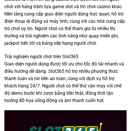
chơi với hàng trăm tựa game slot và trò chơi casino khác.
Nền tảng cung cấp giao diện người dùng trực quan, hỗ trợ
điện thoại di động và máy tính, cùng với các nhà cung cấp
trò chơi uy tín. Người chơi có thể tham gia từ nhiều thị
trường và trải nghiệm các tính năng như quay miễn phí,
jackpot tiến tới và bảng xếp hạng người chơi.
Trải nghiệm người chơi trên Slot365
Giao diện người dùng được tối ưu cho tốc độ tải nhanh và
điều hướng dễ dàng. Slot365 hỗ trợ nhiều phương thức
thanh toán và rút tiền an toàn, cùng với dịch vụ hỗ trợ
khách hàng 24/7. Người chơi có thể thử vận may với chế
độ demo trước khi cược bằng tiền thật, đồng thời tận
hưởng đồ họa sống động và âm thanh cuốn hút.