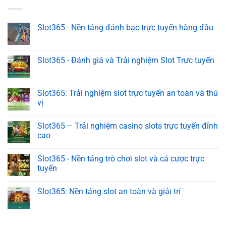
Slot365 - Nền tảng đánh bạc trực tuyến hàng đầu
Slot365 - Đánh giá và Trải nghiệm Slot Trực tuyến
Slot365: Trải nghiệm slot trực tuyến an toàn và thú
vị
Slot365 – Trải nghiệm casino slots trực tuyến đỉnh
cao
Slot365 - Nền tảng trò chơi slot và cá cược trực
tuyến
Slot365: Nền tảng slot an toàn và giải trí