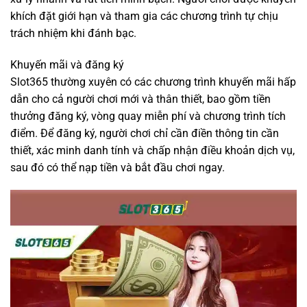
khích đặt giới hạn và tham gia các chương trình tự chịu
trách nhiệm khi đánh bạc.
Khuyến mãi và đăng ký
Slot365 thường xuyên có các chương trình khuyến mãi hấp
dẫn cho cả người chơi mới và thân thiết, bao gồm tiền
thưởng đăng ký, vòng quay miễn phí và chương trình tích
điểm. Để đăng ký, người chơi chỉ cần điền thông tin cần
thiết, xác minh danh tính và chấp nhận điều khoản dịch vụ,
sau đó có thể nạp tiền và bắt đầu chơi ngay.