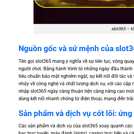
slot365 – tổ
Nguồn gốc và sứ mệnh của slot
Tên gọi slot365 mang ý nghĩa về sự liên tục, vòng q
người chơi. Bằng hành trình từ những ngày đầu thành 
tiêu chuẩn bảo mật nghiêm ngặt, sự kết nối đối tác và 
nhảy về công nghệ và chất lượng dịch vụ, với các cập 
nhập slot365 ngày càng thuận tiện càng nâng cao mức
dùng kết nối nhanh chóng từ điện thoại, mang đến trải
Sản phẩm và dịch vụ cốt lõi: ứng
Các sản phẩm và dịch vụ của slot365 xoay quanh các ho
bạc trực tuyến, máy đánh (slots), casino trực tiếp và 