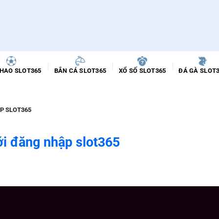
THAO SLOT365
BẮN CÁ SLOT365
XỔ SỐ SLOT365
ĐÁ GÀ SLOT
P SLOT365
ới đăng nhập slot365