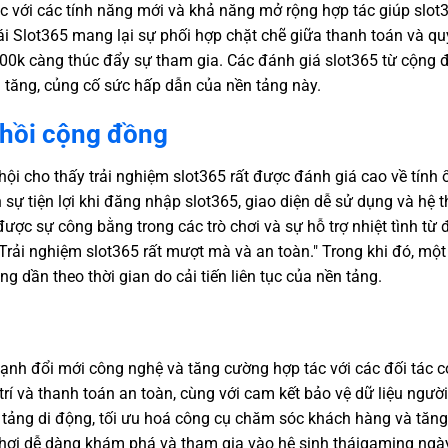
ục với các tính năng mới và khả năng mở rộng hợp tác giúp slot
cái Slot365 mang lại sự phối hợp chặt chẽ giữa thanh toán và qu
200k càng thúc đẩy sự tham gia. Các đánh giá slot365 từ cộng 
g tăng, củng cố sức hấp dẫn của nền tảng này.
 hồi cộng đồng
ội cho thấy trải nghiệm slot365 rất được đánh giá cao về tính 
ự tiện lợi khi đăng nhập slot365, giao diện dễ sử dụng và hệ 
được sự công bằng trong các trò chơi và sự hỗ trợ nhiệt tình từ 
Trải nghiệm slot365 rất mượt mà và an toàn." Trong khi đó, mộ
g dần theo thời gian do cải tiến liên tục của nền tảng.
nh đổi mới công nghệ và tăng cường hợp tác với các đối tác có
trí và thanh toán an toàn, cùng với cam kết bảo vệ dữ liệu người
 tảng di động, tối ưu hoá công cụ chăm sóc khách hàng và tăn
 chơi dễ dàng khám phá và tham gia vào hệ sinh tháigaming ngà