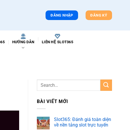
ĐĂNG NHẬP
ĐĂNG KÝ
365
HƯỚNG DẪN
LIÊN HỆ SLOT365
BÀI VIẾT MỚI
Slot365: Đánh giá toàn diện
về nền tảng slot trực tuyến