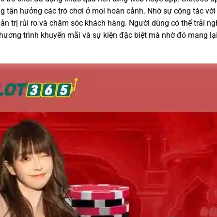
ng tận hưởng các trò chơi ở mọi hoàn cảnh. Nhờ sự cộng tác với
uản trị rủi ro và chăm sóc khách hàng. Người dùng có thể trải n
 chương trình khuyến mãi và sự kiện đặc biệt mà nhờ đó mang lại 