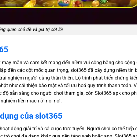
ng quan chủ đề và giá trị cốt lõi
365
uay may mắn và cam kết mang đến niềm vui công bằng cho cộng
lập đến các cột mốc quan trọng, slot365 đã xây dựng niềm tin 
trải nghiệm người dùng thân thiện. Lộ trình phát triển chứng ki
nhật như cải thiện bảo mật và tối ưu hoá quy trình thanh toán. 
 độ sẵn sàng cho người chơi tham gia, còn Slot365 apk cho p
 nghiệm liền mạch ở mọi nơi.
 dụng của slot365
ạt động giải trí và cá cược trực tuyến. Người chơi có thể tiếp
các trò chơi đa dạng khác qua nền tảng web hoặc app. Slot365 a