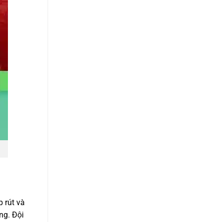
p rút và
ng. Đội