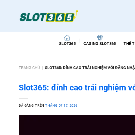
Chuyển
đến
nội
dung
SLOT365
CASINO SLOT365
THỂ 
TRANG CHỦ
|
SLOT365: ĐỈNH CAO TRẢI NGHIỆM VỚI ĐĂNG NHẬ
Slot365: đỉnh cao trải nghiệm v
ĐÃ ĐĂNG TRÊN
THÁNG 07 17, 2026