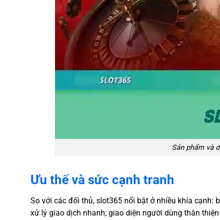
Sản phẩm và dị
Ưu thế và sức cạnh tranh
So với các đối thủ, slot365 nổi bật ở nhiều khía cạnh: 
xử lý giao dịch nhanh; giao diện người dùng thân thiệ