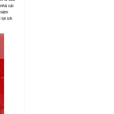
 nhà cái
ghiệm
lợi ích