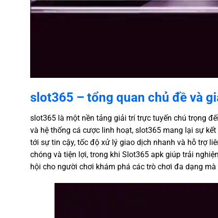
slot365 – tổng quan chủ đề và giá 
slot365 là một nền tảng giải trí trực tuyến chú trọng 
và hệ thống cá cược linh hoạt, slot365 mang lại sự kết
tới sự tin cậy, tốc độ xử lý giao dịch nhanh và hỗ trợ
chóng và tiện lợi, trong khi Slot365 apk giúp trải nghi
hội cho người chơi khám phá các trò chơi đa dạng mà 