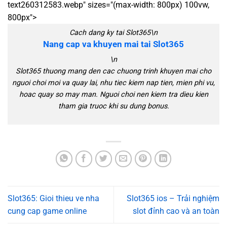
text260312583.webp" sizes="(max-width: 800px) 100vw,
800px">
Cach dang ky tai Slot365\n
Nang cap va khuyen mai tai Slot365
\n
Slot365 thuong mang den cac chuong trinh khuyen mai cho
nguoi choi moi va quay lai, nhu tiec kiem nap tien, mien phi vu,
hoac quay so may man. Nguoi choi nen kiem tra dieu kien
tham gia truoc khi su dung bonus.
Slot365: Gioi thieu ve nha
Slot365 ios – Trải nghiệm
cung cap game online
slot đỉnh cao và an toàn