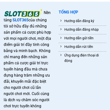
TỔNG HỢP
Nền
tảng
SLOT365
của chúng
Hướng dẫn đăng ký
tôi sở hữu đầy đủ những
Hướng dẫn đăng nhập
sản phẩm cá cược phù hợp
với mọi người chơi, một địa
Hướng dẫn gửi tiền
điểm giải trí đầy tính công
Hướng dẫn rút tiền
bằng và minh bạch. Không
Ứng dụng điện thoại di
chỉ mang đến những sản
động
phẩm cá cược giải trí trực
tuyến hàng đầu mà chưa
đựng hàng trăm những ưu
đãi, khuyến mãi đặc biệt
cho người chơi cũ lẫn
người chơi mới. Cuối cùng
là dịch vụ chăm sóc người
chơi trực tuyến không