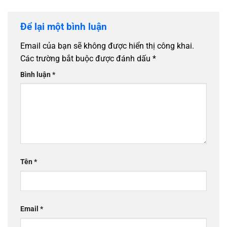
Để lại một bình luận
Email của bạn sẽ không được hiển thị công khai.
Các trường bắt buộc được đánh dấu
*
Bình luận
*
Tên
*
Email
*