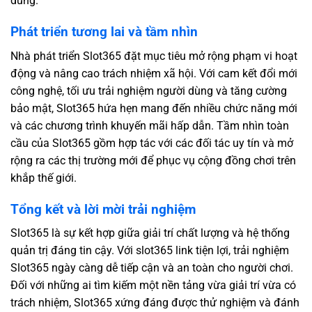
dùng.
Phát triển tương lai và tầm nhìn
Nhà phát triển Slot365 đặt mục tiêu mở rộng phạm vi hoạt
động và nâng cao trách nhiệm xã hội. Với cam kết đổi mới
công nghệ, tối ưu trải nghiệm người dùng và tăng cường
bảo mật, Slot365 hứa hẹn mang đến nhiều chức năng mới
và các chương trình khuyến mãi hấp dẫn. Tầm nhìn toàn
cầu của Slot365 gồm hợp tác với các đối tác uy tín và mở
rộng ra các thị trường mới để phục vụ cộng đồng chơi trên
khắp thế giới.
Tổng kết và lời mời trải nghiệm
Slot365 là sự kết hợp giữa giải trí chất lượng và hệ thống
quản trị đáng tin cậy. Với slot365 link tiện lợi, trải nghiệm
Slot365 ngày càng dễ tiếp cận và an toàn cho người chơi.
Đối với những ai tìm kiếm một nền tảng vừa giải trí vừa có
trách nhiệm, Slot365 xứng đáng được thử nghiệm và đánh