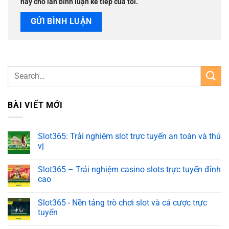
này cho lần bình luận kế tiếp của tôi.
BÀI VIẾT MỚI
Slot365: Trải nghiệm slot trực tuyến an toàn và thú
vị
Slot365 – Trải nghiệm casino slots trực tuyến đỉnh
cao
Slot365 - Nền tảng trò chơi slot và cá cược trực
tuyến