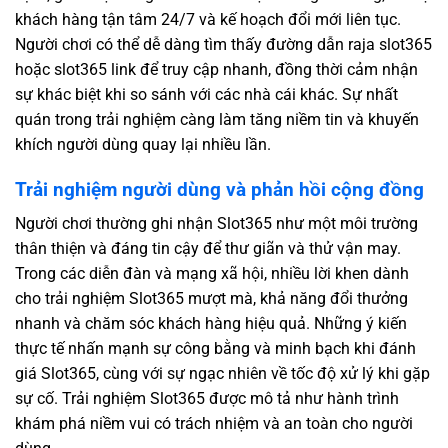
khách hàng tận tâm 24/7 và kế hoạch đổi mới liên tục.
Người chơi có thể dễ dàng tìm thấy đường dẫn raja slot365
hoặc slot365 link để truy cập nhanh, đồng thời cảm nhận
sự khác biệt khi so sánh với các nhà cái khác. Sự nhất
quán trong trải nghiệm càng làm tăng niềm tin và khuyến
khích người dùng quay lại nhiều lần.
Trải nghiệm người dùng và phản hồi cộng đồng
Người chơi thường ghi nhận Slot365 như một môi trường
thân thiện và đáng tin cậy để thư giãn và thử vận may.
Trong các diễn đàn và mạng xã hội, nhiều lời khen dành
cho trải nghiệm Slot365 mượt mà, khả năng đổi thưởng
nhanh và chăm sóc khách hàng hiệu quả. Những ý kiến
thực tế nhấn mạnh sự công bằng và minh bạch khi đánh
giá Slot365, cùng với sự ngạc nhiên về tốc độ xử lý khi gặp
sự cố. Trải nghiệm Slot365 được mô tả như hành trình
khám phá niềm vui có trách nhiệm và an toàn cho người