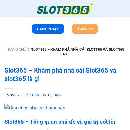
Chuyển
đến
nội
dung
ĐĂNG NHẬP
ĐĂNG KÝ
TRANG CHỦ
|
SLOT365 – KHÁM PHÁ NHÀ CÁI SLOT365 VÀ SLOT365
LÀ GÌ
Slot365 – Khám phá nhà cái Slot365 và
slot365 là gì
ĐÃ ĐĂNG TRÊN
THÁNG 07 17, 2026
Slot365 – Tổng quan chủ đề và giá trị cốt lõi