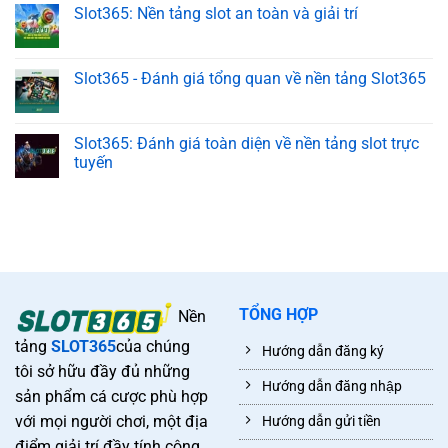
Slot365: Nền tảng slot an toàn và giải trí
Slot365 - Đánh giá tổng quan về nền tảng Slot365
Slot365: Đánh giá toàn diện về nền tảng slot trực
tuyến
TỔNG HỢP
Nền
tảng
SLOT365
của chúng
Hướng dẫn đăng ký
tôi sở hữu đầy đủ những
Hướng dẫn đăng nhập
sản phẩm cá cược phù hợp
với mọi người chơi, một địa
Hướng dẫn gửi tiền
điểm giải trí đầy tính công