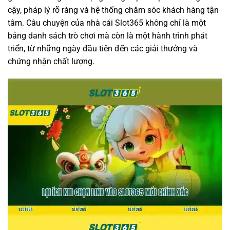
cậy, pháp lý rõ ràng và hệ thống chăm sóc khách hàng tận
tâm. Câu chuyện của nhà cái Slot365 không chỉ là một
bảng danh sách trò chơi mà còn là một hành trình phát
triển, từ những ngày đầu tiên đến các giải thưởng và
chứng nhận chất lượng.