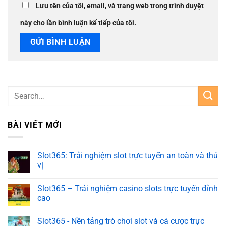
Lưu tên của tôi, email, và trang web trong trình duyệt
này cho lần bình luận kế tiếp của tôi.
BÀI VIẾT MỚI
Slot365: Trải nghiệm slot trực tuyến an toàn và thú
vị
Slot365 – Trải nghiệm casino slots trực tuyến đỉnh
cao
Slot365 - Nền tảng trò chơi slot và cá cược trực