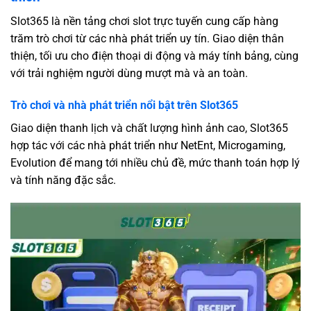
Slot365 là nền tảng chơi slot trực tuyến cung cấp hàng
trăm trò chơi từ các nhà phát triển uy tín. Giao diện thân
thiện, tối ưu cho điện thoại di động và máy tính bảng, cùng
với trải nghiệm người dùng mượt mà và an toàn.
Trò chơi và nhà phát triển nổi bật trên Slot365
Giao diện thanh lịch và chất lượng hình ảnh cao, Slot365
hợp tác với các nhà phát triển như NetEnt, Microgaming,
Evolution để mang tới nhiều chủ đề, mức thanh toán hợp lý
và tính năng đặc sắc.