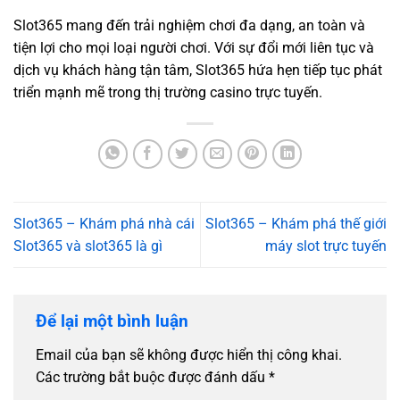
Slot365 mang đến trải nghiệm chơi đa dạng, an toàn và
tiện lợi cho mọi loại người chơi. Với sự đổi mới liên tục và
dịch vụ khách hàng tận tâm, Slot365 hứa hẹn tiếp tục phát
triển mạnh mẽ trong thị trường casino trực tuyến.
Slot365 – Khám phá nhà cái
Slot365 – Khám phá thế giới
Slot365 và slot365 là gì
máy slot trực tuyến
Để lại một bình luận
Email của bạn sẽ không được hiển thị công khai.
Các trường bắt buộc được đánh dấu
*