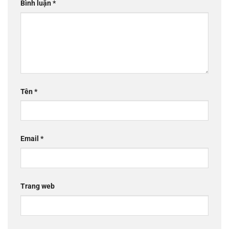
Bình luận
*
Tên
*
Email
*
Trang web