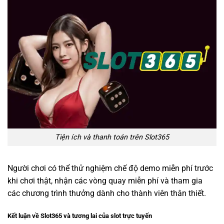
Tiện ích và thanh toán trên Slot365
Người chơi có thể thử nghiệm chế độ demo miễn phí trước
khi chơi thật, nhận các vòng quay miễn phí và tham gia
các chương trình thưởng dành cho thành viên thân thiết.
Kết luận về Slot365 và tương lai của slot trực tuyến