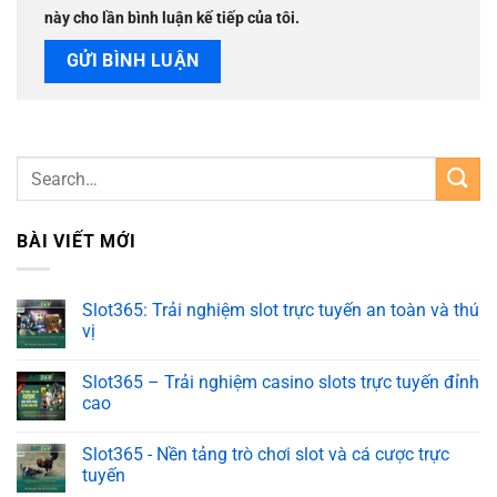
này cho lần bình luận kế tiếp của tôi.
BÀI VIẾT MỚI
Slot365: Trải nghiệm slot trực tuyến an toàn và thú
vị
Slot365 – Trải nghiệm casino slots trực tuyến đỉnh
cao
Slot365 - Nền tảng trò chơi slot và cá cược trực
tuyến