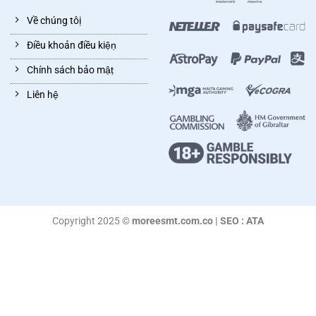
Về chúng tôị
Điều khoản điều kiệṇ
Chính sách bảo mậṭ
Liên hệ̣
Copyright 2025 ©
moreesmt.com.co | SEO : ATA