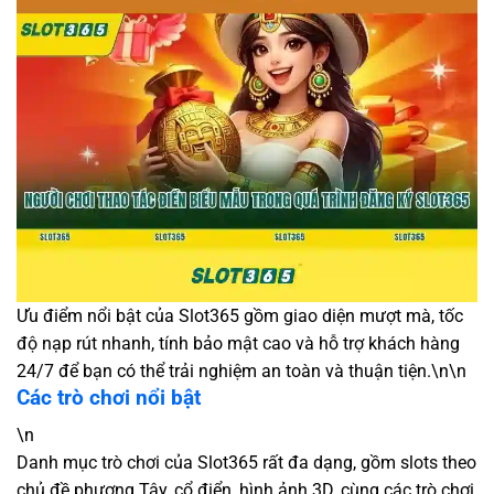
Ưu điểm nổi bật của Slot365 gồm giao diện mượt mà, tốc
độ nạp rút nhanh, tính bảo mật cao và hỗ trợ khách hàng
24/7 để bạn có thể trải nghiệm an toàn và thuận tiện.
\n\n
Các trò chơi nổi bật
\n
Danh mục trò chơi của Slot365 rất đa dạng, gồm slots theo
chủ đề phương Tây, cổ điển, hình ảnh 3D, cùng các trò chơi