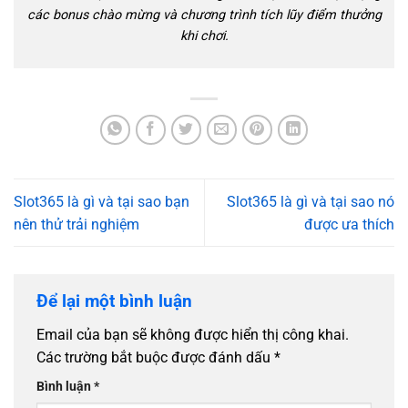
các bonus chào mừng và chương trình tích lũy điểm thưởng
khi chơi.
Slot365 là gì và tại sao bạn
Slot365 là gì và tại sao nó
nên thử trải nghiệm
được ưa thích
Để lại một bình luận
Email của bạn sẽ không được hiển thị công khai.
Các trường bắt buộc được đánh dấu
*
Bình luận
*