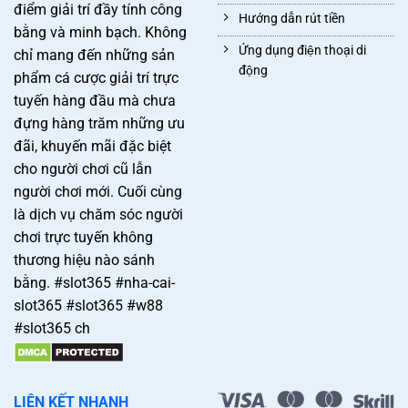
điểm giải trí đầy tính công
Hướng dẫn rút tiền
bằng và minh bạch. Không
Ứng dụng điện thoại di
chỉ mang đến những sản
động
phẩm cá cược giải trí trực
tuyến hàng đầu mà chưa
đựng hàng trăm những ưu
đãi, khuyến mãi đặc biệt
cho người chơi cũ lẫn
người chơi mới. Cuối cùng
là dịch vụ chăm sóc người
chơi trực tuyến không
thương hiệu nào sánh
bằng. #slot365 #nha-cai-
slot365 #slot365 #w88
#slot365 ch
LIÊN KẾT NHANH