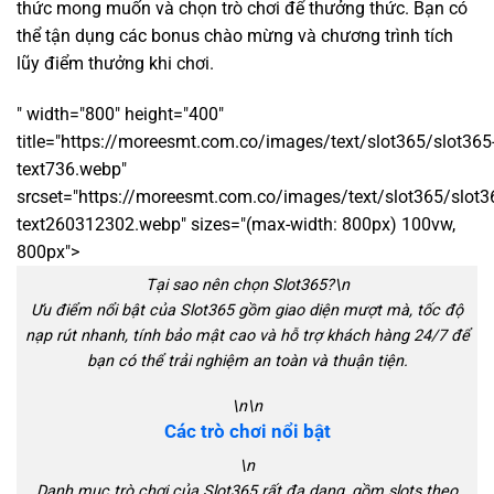
thức mong muốn và chọn trò chơi để thưởng thức. Bạn có
thể tận dụng các bonus chào mừng và chương trình tích
lũy điểm thưởng khi chơi.
" width="800" height="400"
title="https://moreesmt.com.co/images/text/slot365/slot365
text736.webp"
srcset="https://moreesmt.com.co/images/text/slot365/slot3
text260312302.webp" sizes="(max-width: 800px) 100vw,
800px">
Tại sao nên chọn Slot365?\n
Ưu điểm nổi bật của Slot365 gồm giao diện mượt mà, tốc độ
nạp rút nhanh, tính bảo mật cao và hỗ trợ khách hàng 24/7 để
bạn có thể trải nghiệm an toàn và thuận tiện.
\n\n
Các trò chơi nổi bật
\n
Danh mục trò chơi của Slot365 rất đa dạng, gồm slots theo