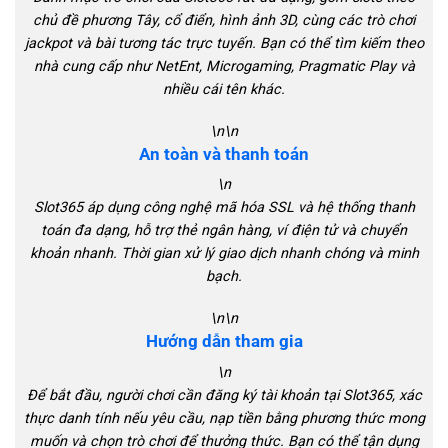
chủ đề phương Tây, cổ điển, hình ảnh 3D, cùng các trò chơi
jackpot và bài tương tác trực tuyến. Bạn có thể tìm kiếm theo
nhà cung cấp như NetEnt, Microgaming, Pragmatic Play và
nhiều cái tên khác.
\n\n
An toàn và thanh toán
\n
Slot365 áp dụng công nghệ mã hóa SSL và hệ thống thanh
toán đa dạng, hỗ trợ thẻ ngân hàng, ví điện tử và chuyển
khoản nhanh. Thời gian xử lý giao dịch nhanh chóng và minh
bạch.
\n\n
Hướng dẫn tham gia
\n
Để bắt đầu, người chơi cần đăng ký tài khoản tại Slot365, xác
thực danh tính nếu yêu cầu, nạp tiền bằng phương thức mong
muốn và chọn trò chơi để thưởng thức. Bạn có thể tận dụng