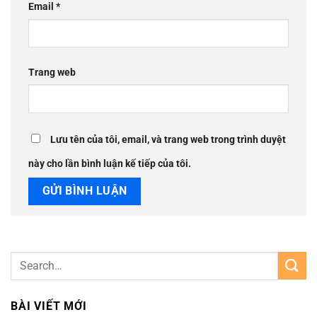
Email
*
Trang web
Lưu tên của tôi, email, và trang web trong trình duyệt
này cho lần bình luận kế tiếp của tôi.
BÀI VIẾT MỚI