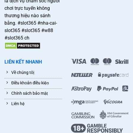
là dịch vụ chăm sóc người
chơi trực tuyến không
thương hiệu nào sánh
bằng. #slot365 #nha-cai-
slot365 #slot365 #w88
#slot365 ch
LIÊN KẾT NHANH
Về chúng tôị
Điều khoản điều kiệṇ
Chính sách bảo mậṭ
Liên hệ̣