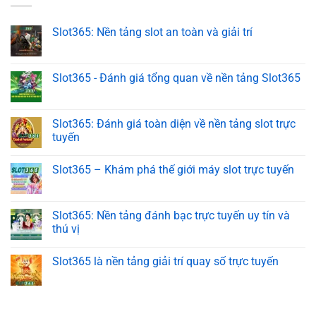
Slot365: Nền tảng slot an toàn và giải trí
Slot365 - Đánh giá tổng quan về nền tảng Slot365
Slot365: Đánh giá toàn diện về nền tảng slot trực
tuyến
Slot365 – Khám phá thế giới máy slot trực tuyến
Slot365: Nền tảng đánh bạc trực tuyến uy tín và
thú vị
Slot365 là nền tảng giải trí quay số trực tuyến