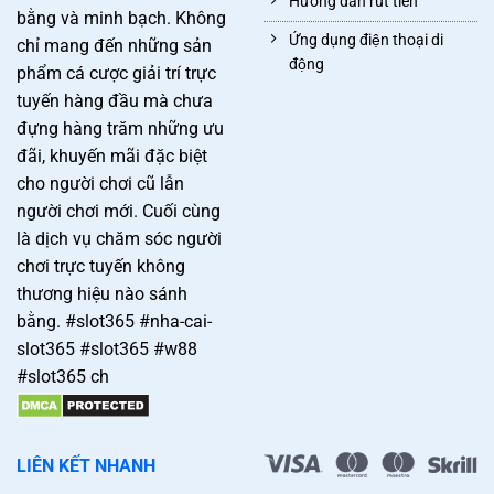
Hướng dẫn rút tiền
bằng và minh bạch. Không
Ứng dụng điện thoại di
chỉ mang đến những sản
động
phẩm cá cược giải trí trực
tuyến hàng đầu mà chưa
đựng hàng trăm những ưu
đãi, khuyến mãi đặc biệt
cho người chơi cũ lẫn
người chơi mới. Cuối cùng
là dịch vụ chăm sóc người
chơi trực tuyến không
thương hiệu nào sánh
bằng. #slot365 #nha-cai-
slot365 #slot365 #w88
#slot365 ch
LIÊN KẾT NHANH