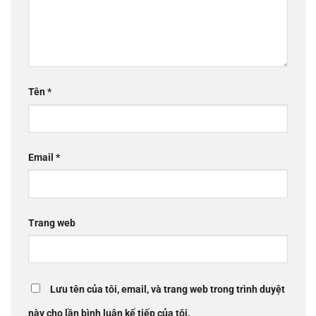
Tên
*
Email
*
Trang web
Lưu tên của tôi, email, và trang web trong trình duyệt
này cho lần bình luận kế tiếp của tôi.