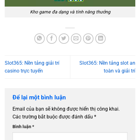
Kho game đa dạng và tính năng thưởng
Slot365: Nền tảng giải trí
Slot365: Nền tảng slot an
casino trực tuyến
toàn và giải trí
Để lại một bình luận
Email của bạn sẽ không được hiển thị công khai.
Các trường bắt buộc được đánh dấu
*
Bình luận
*