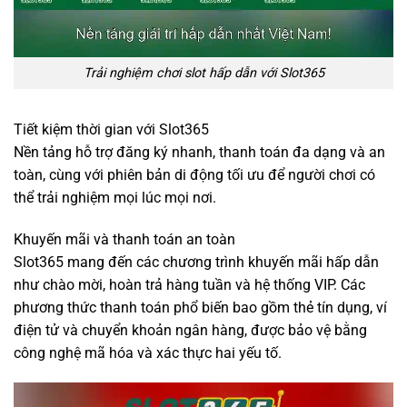
Trải nghiệm chơi slot hấp dẫn với Slot365
Tiết kiệm thời gian với Slot365
Nền tảng hỗ trợ đăng ký nhanh, thanh toán đa dạng và an
toàn, cùng với phiên bản di động tối ưu để người chơi có
thể trải nghiệm mọi lúc mọi nơi.
Khuyến mãi và thanh toán an toàn
Slot365 mang đến các chương trình khuyến mãi hấp dẫn
như chào mời, hoàn trả hàng tuần và hệ thống VIP. Các
phương thức thanh toán phổ biến bao gồm thẻ tín dụng, ví
điện tử và chuyển khoản ngân hàng, được bảo vệ bằng
công nghệ mã hóa và xác thực hai yếu tố.