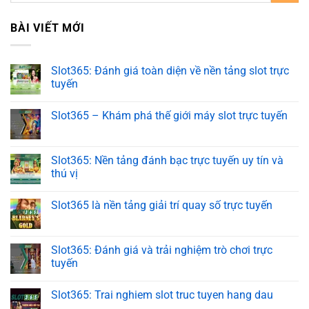
BÀI VIẾT MỚI
Slot365: Đánh giá toàn diện về nền tảng slot trực
tuyến
Slot365 – Khám phá thế giới máy slot trực tuyến
Slot365: Nền tảng đánh bạc trực tuyến uy tín và
thú vị
Slot365 là nền tảng giải trí quay số trực tuyến
Slot365: Đánh giá và trải nghiệm trò chơi trực
tuyến
Slot365: Trai nghiem slot truc tuyen hang dau