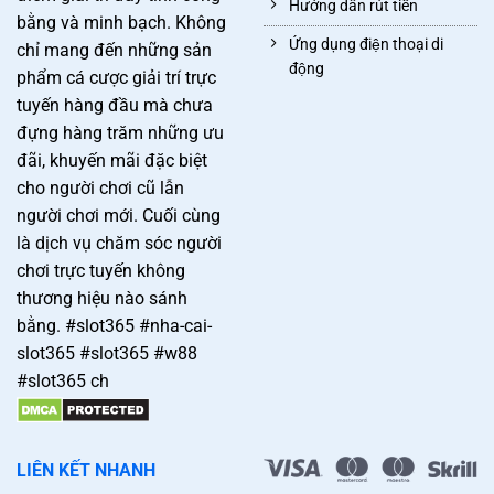
Hướng dẫn rút tiền
bằng và minh bạch. Không
Ứng dụng điện thoại di
chỉ mang đến những sản
động
phẩm cá cược giải trí trực
tuyến hàng đầu mà chưa
đựng hàng trăm những ưu
đãi, khuyến mãi đặc biệt
cho người chơi cũ lẫn
người chơi mới. Cuối cùng
là dịch vụ chăm sóc người
chơi trực tuyến không
thương hiệu nào sánh
bằng. #slot365 #nha-cai-
slot365 #slot365 #w88
#slot365 ch
LIÊN KẾT NHANH