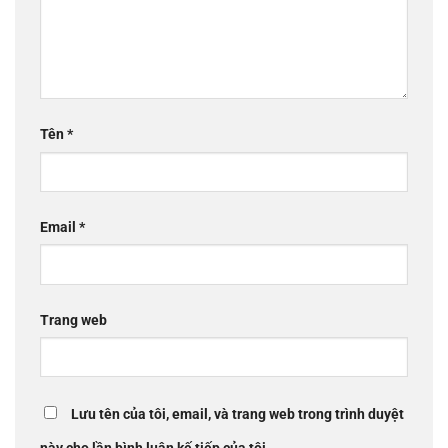
Tên
*
Email
*
Trang web
Lưu tên của tôi, email, và trang web trong trình duyệt