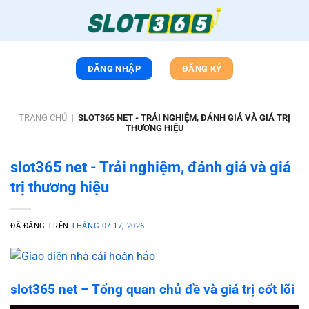
Chuyển
đến
nội
dung
ĐĂNG NHẬP
ĐĂNG KÝ
TRANG CHỦ
|
SLOT365 NET - TRẢI NGHIỆM, ĐÁNH GIÁ VÀ GIÁ TRỊ
THƯƠNG HIỆU
slot365 net - Trải nghiệm, đánh giá và giá
trị thương hiệu
ĐÃ ĐĂNG TRÊN
THÁNG 07 17, 2026
slot365 net – Tổng quan chủ đề và giá trị cốt lõi