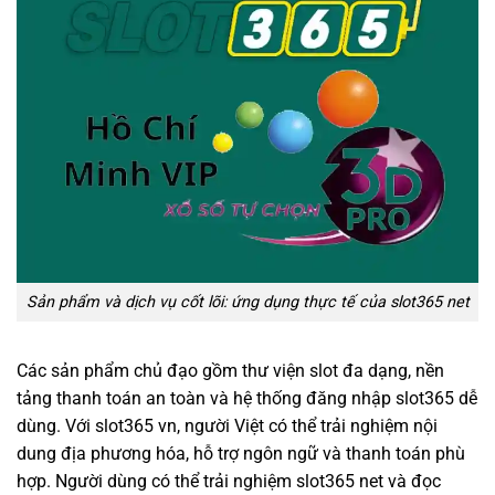
Sản phẩm và dịch vụ cốt lõi: ứng dụng thực tế của slot365 net
Các sản phẩm chủ đạo gồm thư viện slot đa dạng, nền
tảng thanh toán an toàn và hệ thống đăng nhập slot365 dễ
dùng. Với slot365 vn, người Việt có thể trải nghiệm nội
dung địa phương hóa, hỗ trợ ngôn ngữ và thanh toán phù
hợp. Người dùng có thể trải nghiệm slot365 net và đọc