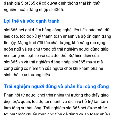
đánh giá Slot365 để có quyết định thông thái khi thử
nghiệm hoặc đăng nhập slot365.
Lợi thế và sức cạnh tranh
slot365 net ghi điểm bằng công nghệ tiên tiến, bảo mật dữ
liệu cao, tốc độ xử lý thanh toán nhanh và độ ổn định đáng
tin cậy. Mạng lưới đối tác chất lượng, khả năng mở rộng
ngôn ngữ và sự chú trọng tới trải nghiệm người dùng giúp
nền tảng nổi bật so với các đối thủ. Sự hiện diện của
slot365 vn và trải nghiệm đăng nhập slot365 mượt mà
càng củng cố niềm tin của người chơi khi khám phá hệ
sinh thái của thương hiệu.
Trải nghiệm người dùng và phản hồi cộng đồng
Phản hồi từ người chơi trên nhiều thị trường cho thấy giao
diện trực quan, tốc độ tải nhanh và dịch vụ hỗ trợ tận tâm
làm tăng sự hài lòng. Trải nghiệm slot365 net được nhắc
tới như một chuẩn mực cho tính dễ dùng và an toàn; nhiều