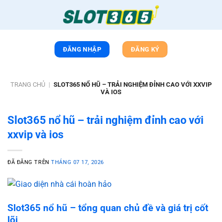
Chuyển
đến
nội
dung
ĐĂNG NHẬP
ĐĂNG KÝ
TRANG CHỦ
|
SLOT365 NỔ HŨ – TRẢI NGHIỆM ĐỈNH CAO VỚI XXVIP
VÀ IOS
Slot365 nổ hũ – trải nghiệm đỉnh cao với
xxvip và ios
ĐÃ ĐĂNG TRÊN
THÁNG 07 17, 2026
Slot365 nổ hũ – tổng quan chủ đề và giá trị cốt
lõi