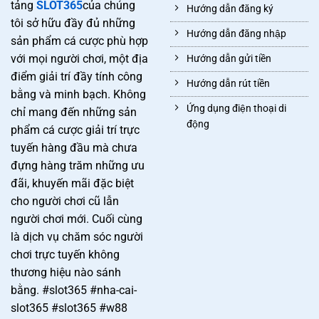
tảng
SLOT365
của chúng
Hướng dẫn đăng ký
tôi sở hữu đầy đủ những
Hướng dẫn đăng nhập
sản phẩm cá cược phù hợp
với mọi người chơi, một địa
Hướng dẫn gửi tiền
điểm giải trí đầy tính công
Hướng dẫn rút tiền
bằng và minh bạch. Không
Ứng dụng điện thoại di
chỉ mang đến những sản
động
phẩm cá cược giải trí trực
tuyến hàng đầu mà chưa
đựng hàng trăm những ưu
đãi, khuyến mãi đặc biệt
cho người chơi cũ lẫn
người chơi mới. Cuối cùng
là dịch vụ chăm sóc người
chơi trực tuyến không
thương hiệu nào sánh
bằng. #slot365 #nha-cai-
slot365 #slot365 #w88