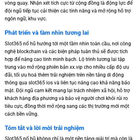
vòng quay. Nhận xét tích cực từ cộng đồng là động lực để
đội ngũ tiếp tục cải thiện các tính năng và mở rộng hỗ trợ
ngôn ngữ, khu vực.
Phát triển và tầm nhìn tương lai
Slot365 nổ hũ hướng tới một tầm nhìn toàn cầu, nơi công
nghệ blockchain và các biện pháp tuân thủ sẽ được tích
hợp để nâng cao tính minh bạch. Lộ trình tương lai tập
trung vào mở rộng phiên bản xx.vip cho nhiều cấp độ ưu
đãi, tối ưu hoá thêm trải nghiệm trên nền tảng di động
thông qua slot365 ios và liên tục nâng cao khả năng bảo
mật. Đội ngũ cam kết mang lại trách nhiệm xã hội, hỗ trợ
khách hàng địa phương và bảo vệ người chơi khỏi rủi ro
tiêu cực, đồng thời mở rộng sang các thị trường mới một
cách bền vững.
Tóm tắt và lời mời trải nghiệm
Slot365 nổ hũ không chỉ là một nền tảng giải trí mà còn là