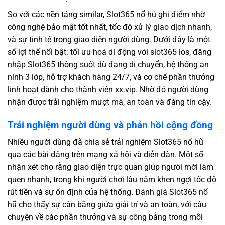
So với các nền tảng similar, Slot365 nổ hũ ghi điểm nhờ
công nghệ bảo mật tốt nhất, tốc độ xử lý giao dịch nhanh,
và sự tinh tế trong giao diện người dùng. Dưới đây là một
số lợi thế nổi bật: tối ưu hoá di động với slot365 ios, đăng
nhập Slot365 thông suốt dù đang di chuyển, hệ thống an
ninh 3 lớp, hỗ trợ khách hàng 24/7, và cơ chế phần thưởng
linh hoạt dành cho thành viên xx.vip. Nhờ đó người dùng
nhận được trải nghiệm mượt mà, an toàn và đáng tin cậy.
Trải nghiệm người dùng và phản hồi cộng đồng
Nhiều người dùng đã chia sẻ trải nghiệm Slot365 nổ hũ
qua các bài đăng trên mạng xã hội và diễn đàn. Một số
nhận xét cho rằng giao diện trực quan giúp người mới làm
quen nhanh, trong khi người chơi lâu năm khen ngợi tốc độ
rút tiền và sự ổn định của hệ thống. Đánh giá Slot365 nổ
hũ cho thấy sự cân bằng giữa giải trí và an toàn, với câu
chuyện về các phần thưởng và sự công bằng trong mỗi