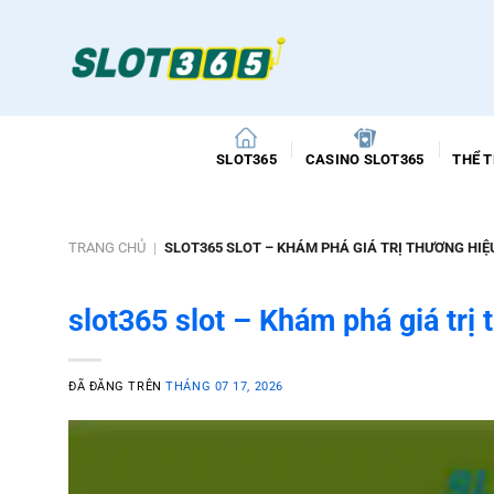
Chuyển
đến
nội
dung
SLOT365
CASINO SLOT365
THỂ 
TRANG CHỦ
|
SLOT365 SLOT – KHÁM PHÁ GIÁ TRỊ THƯƠNG HIỆ
slot365 slot – Khám phá giá trị
ĐÃ ĐĂNG TRÊN
THÁNG 07 17, 2026