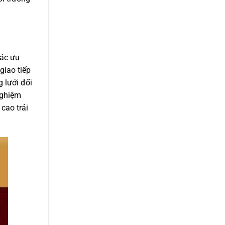
Các ưu
giao tiếp
g lưới đối
nghiệm
cao trải