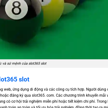
 và sứ mệnh của slot365 slot
lot365 slot
 web, ứng dụng di động và các công cụ tích hợp. Người dùng c
 hoặc đăng ký qua slot365. com. Các chương trình khuyến mãi 
g có cơ hội trải nghiệm miễn phí hoặc tiết kiệm chi phí. Trong
hanh toán an toàn và tối ưu hóa trải nghiệm, đồng thời tạo ra m