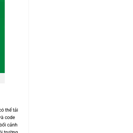
ó thể tải
và code
 bối cảnh
ôi trường