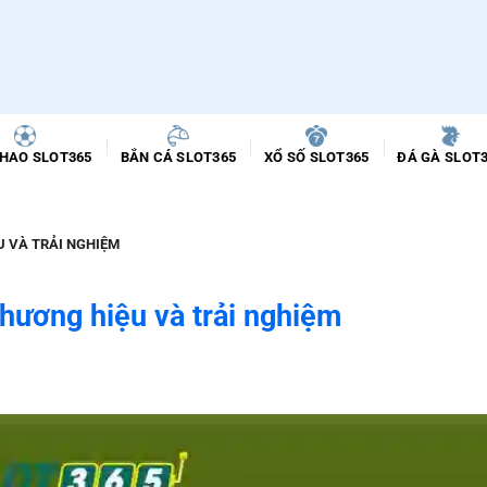
THAO SLOT365
BẮN CÁ SLOT365
XỔ SỐ SLOT365
ĐÁ GÀ SLOT
U VÀ TRẢI NGHIỆM
 thương hiệu và trải nghiệm