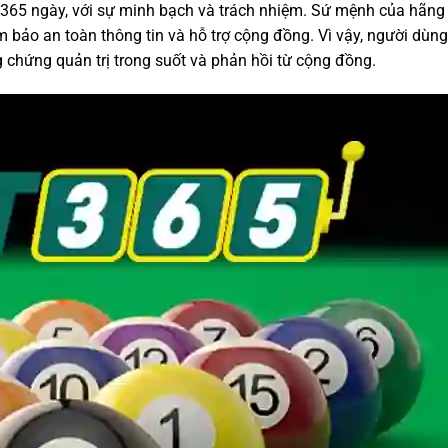
365 ngày, với sự minh bạch và trách nhiệm. Sứ mệnh của hãng l
m bảo an toàn thông tin và hỗ trợ cộng đồng. Vì vậy, người dùn
g chứng quản trị trong suốt và phản hồi từ cộng đồng.