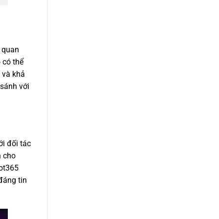
n quan
 có thể
 và khả
 sánh với
i đối tác
n cho
lot365
đáng tin