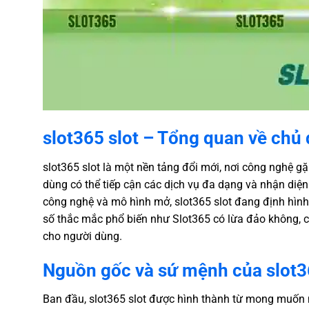
slot365 slot – Tổng quan về chủ đề
slot365 slot là một nền tảng đổi mới, nơi công nghệ gặp
dùng có thể tiếp cận các dịch vụ đa dạng và nhận diện
công nghệ và mô hình mở, slot365 slot đang định hình 
số thắc mắc phổ biến như Slot365 có lừa đảo không, cá
cho người dùng.
Nguồn gốc và sứ mệnh của slot3
Ban đầu, slot365 slot được hình thành từ mong muốn m