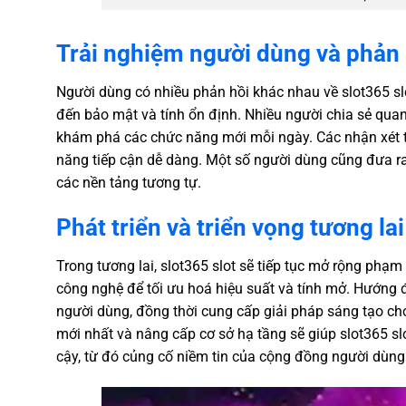
Trải nghiệm người dùng và phản
Người dùng có nhiều phản hồi khác nhau về slot365 slo
đến bảo mật và tính ổn định. Nhiều người chia sẻ quan 
khám phá các chức năng mới mỗi ngày. Các nhận xét t
năng tiếp cận dễ dàng. Một số người dùng cũng đưa ra 
các nền tảng tương tự.
Phát triển và triển vọng tương lai
Trong tương lai, slot365 slot sẽ tiếp tục mở rộng phạm
công nghệ để tối ưu hoá hiệu suất và tính mở. Hướng 
người dùng, đồng thời cung cấp giải pháp sáng tạo cho 
mới nhất và nâng cấp cơ sở hạ tầng sẽ giúp slot365 slo
cậy, từ đó củng cố niềm tin của cộng đồng người dùng