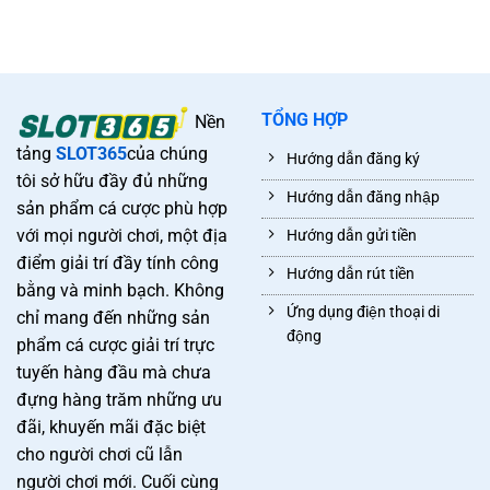
TỔNG HỢP
Nền
tảng
SLOT365
của chúng
Hướng dẫn đăng ký
tôi sở hữu đầy đủ những
Hướng dẫn đăng nhập
sản phẩm cá cược phù hợp
với mọi người chơi, một địa
Hướng dẫn gửi tiền
điểm giải trí đầy tính công
Hướng dẫn rút tiền
bằng và minh bạch. Không
Ứng dụng điện thoại di
chỉ mang đến những sản
động
phẩm cá cược giải trí trực
tuyến hàng đầu mà chưa
đựng hàng trăm những ưu
đãi, khuyến mãi đặc biệt
cho người chơi cũ lẫn
người chơi mới. Cuối cùng