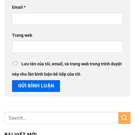
Email
*
Trang web
Lưu tên của tôi, email, và trang web trong trình duyệt
này cho lần bình luận kế tiếp của tôi.
BÀI VIẾT MỚI