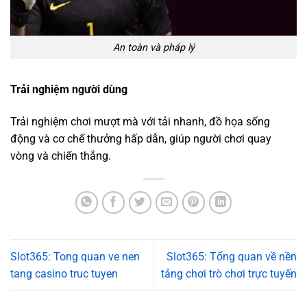
An toàn và pháp lý
Trải nghiệm người dùng
Trải nghiệm chơi mượt mà với tải nhanh, đồ họa sống
động và cơ chế thưởng hấp dẫn, giúp người chơi quay
vòng và chiến thắng.
Slot365: Tong quan ve nen
Slot365: Tổng quan về nền
tang casino truc tuyen
tảng chơi trò chơi trực tuyến