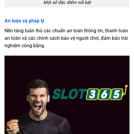
Một số đặc điểm nổi bật
An toàn và pháp lý
Nền tảng tuân thủ các chuẩn an toàn thông tin, thanh toán
an toàn và các chính sách bảo vệ người chơi, đảm bảo trải
nghiệm công bằng.