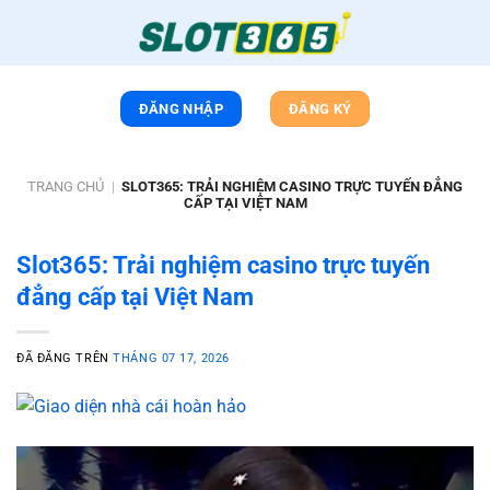
Chuyển
đến
nội
dung
ĐĂNG NHẬP
ĐĂNG KÝ
TRANG CHỦ
|
SLOT365: TRẢI NGHIỆM CASINO TRỰC TUYẾN ĐẲNG
CẤP TẠI VIỆT NAM
Slot365: Trải nghiệm casino trực tuyến
đẳng cấp tại Việt Nam
ĐÃ ĐĂNG TRÊN
THÁNG 07 17, 2026