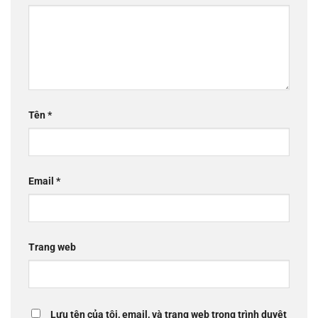
Tên
*
Email
*
Trang web
Lưu tên của tôi, email, và trang web trong trình duyệt