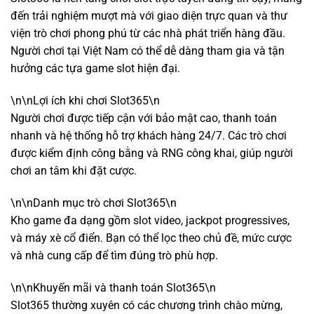
đến trải nghiệm mượt mà với giao diện trực quan và thư
viện trò chơi phong phú từ các nhà phát triển hàng đầu.
Người chơi tại Việt Nam có thể dễ dàng tham gia và tận
hưởng các tựa game slot hiện đại.
\n\n
Lợi ích khi chơi Slot365
\n
Người chơi được tiếp cận với bảo mật cao, thanh toán
nhanh và hệ thống hỗ trợ khách hàng 24/7. Các trò chơi
được kiểm định công bằng và RNG công khai, giúp người
chơi an tâm khi đặt cược.
\n\n
Danh mục trò chơi Slot365
\n
Kho game đa dạng gồm slot video, jackpot progressives,
và máy xè cổ điển. Bạn có thể lọc theo chủ đề, mức cược
và nhà cung cấp để tìm đúng trò phù hợp.
\n\n
Khuyến mãi và thanh toán Slot365
\n
Slot365 thường xuyên có các chương trình chào mừng,