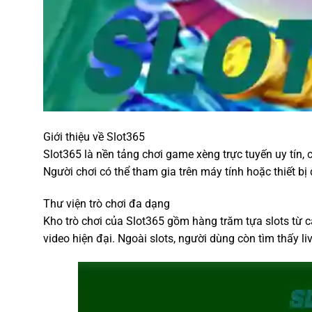
Giới thiệu về Slot365
Slot365 là nền tảng chơi game xèng trực tuyến uy tín, c
Người chơi có thể tham gia trên máy tính hoặc thiết bị
Thư viện trò chơi đa dạng
Kho trò chơi của Slot365 gồm hàng trăm tựa slots từ c
video hiện đại. Ngoài slots, người dùng còn tìm thấy 