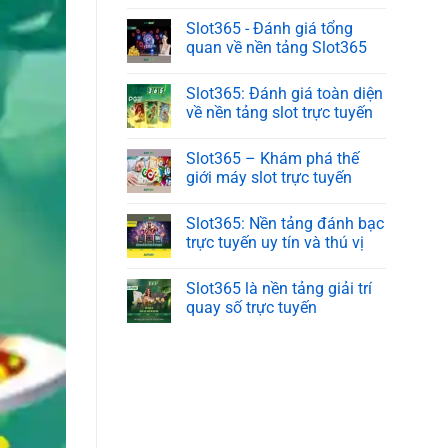
Slot365 - Đánh giá tổng
quan về nền tảng Slot365
Slot365: Đánh giá toàn diện
về nền tảng slot trực tuyến
Slot365 – Khám phá thế
giới máy slot trực tuyến
Slot365: Nền tảng đánh bạc
trực tuyến uy tín và thú vị
Slot365 là nền tảng giải trí
quay số trực tuyến