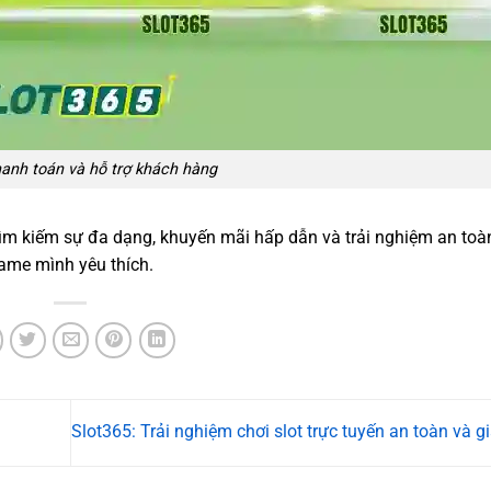
hanh toán và hỗ trợ khách hàng
 tìm kiếm sự đa dạng, khuyến mãi hấp dẫn và trải nghiệm an toà
ame mình yêu thích.
Slot365: Trải nghiệm chơi slot trực tuyến an toàn và giả