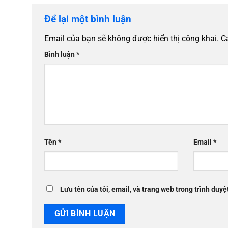
Để lại một bình luận
Email của bạn sẽ không được hiển thị công khai.
C
Bình luận
*
Tên
*
Email
*
Lưu tên của tôi, email, và trang web trong trình duyệt