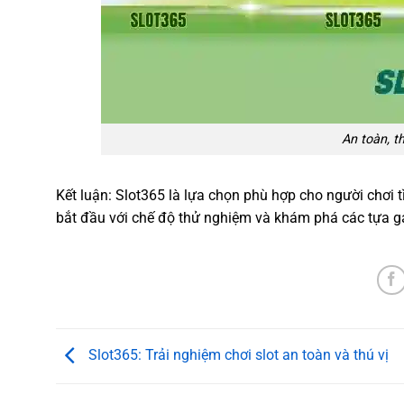
An toàn, t
Kết luận: Slot365 là lựa chọn phù hợp cho người chơi
bắt đầu với chế độ thử nghiệm và khám phá các tựa g
Slot365: Trải nghiệm chơi slot an toàn và thú vị