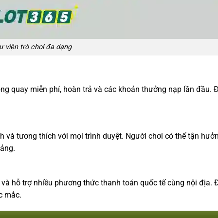
ư viện trò chơi đa dạng
g quay miễn phí, hoàn trả và các khoản thưởng nạp lần đầu. Đ
.
nh và tương thích với mọi trình duyệt. Người chơi có thể tận hưởn
bảng.
à hỗ trợ nhiều phương thức thanh toán quốc tế cùng nội địa. 
c mắc.