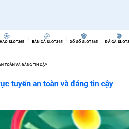
THAO SLOT365
BẮN CÁ SLOT365
XỔ SỐ SLOT365
ĐÁ GÀ SLOT
AN TOÀN VÀ ĐÁNG TIN CẬY
rực tuyến an toàn và đáng tin cậy