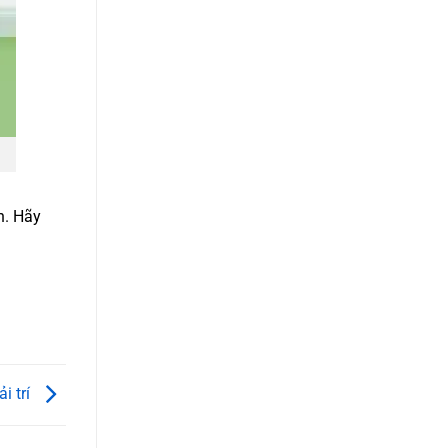
n. Hãy
i trí