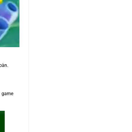
toàn.
ựa game