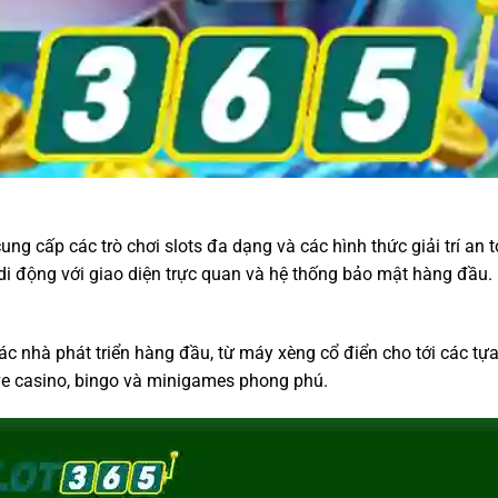
ung cấp các trò chơi slots đa dạng và các hình thức giải trí an 
 di động với giao diện trực quan và hệ thống bảo mật hàng đầu.
ác nhà phát triển hàng đầu, từ máy xèng cổ điển cho tới các t
live casino, bingo và minigames phong phú.