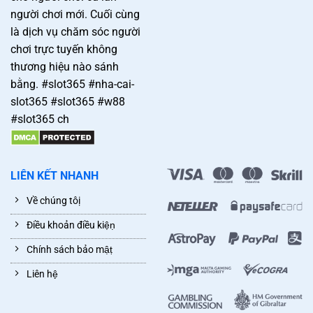
người chơi mới. Cuối cùng
là dịch vụ chăm sóc người
chơi trực tuyến không
thương hiệu nào sánh
bằng. #slot365 #nha-cai-
slot365 #slot365 #w88
#slot365 ch
LIÊN KẾT NHANH
Về chúng tôị
Điều khoản điều kiệṇ
Chính sách bảo mậṭ
Liên hệ̣