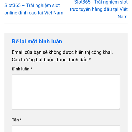
Slot365 - Trải nghiệm slot
Slot365 – Trải nghiệm slot
trực tuyến hàng đầu tại Việt
online đỉnh cao tại Việt Nam
Nam
Để lại một bình luận
Email của bạn sẽ không được hiển thị công khai.
Các trường bắt buộc được đánh dấu
*
Bình luận
*
Tên
*