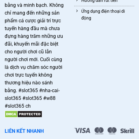
Hướng dẫn rút tiền
bằng và minh bạch. Không
Ứng dụng điện thoại di
chỉ mang đến những sản
động
phẩm cá cược giải trí trực
tuyến hàng đầu mà chưa
đựng hàng trăm những ưu
đãi, khuyến mãi đặc biệt
cho người chơi cũ lẫn
người chơi mới. Cuối cùng
là dịch vụ chăm sóc người
chơi trực tuyến không
thương hiệu nào sánh
bằng. #slot365 #nha-cai-
slot365 #slot365 #w88
#slot365 ch
LIÊN KẾT NHANH