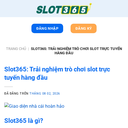
Chuyển
đến
nội
dung
ĐĂNG NHẬP
ĐĂNG KÝ
TRANG CHỦ
|
SLOT365: TRẢI NGHIỆM TRÒ CHƠI SLOT TRỰC TUYẾN
HÀNG ĐẦU
Slot365: Trải nghiệm trò chơi slot trực
tuyến hàng đầu
ĐÃ ĐĂNG TRÊN
THÁNG 08 02, 2026
Slot365 là gì?