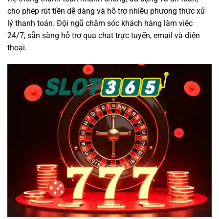
cho phép rút tiền dễ dàng và hỗ trợ nhiều phương thức xử
lý thanh toán. Đội ngũ chăm sóc khách hàng làm việc
24/7, sẵn sàng hỗ trợ qua chat trực tuyến, email và điện
thoại.