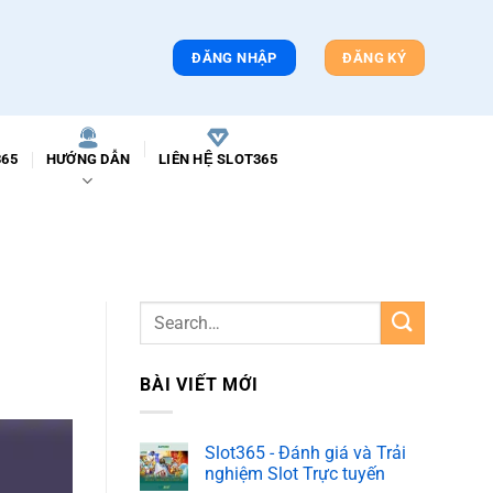
ĐĂNG NHẬP
ĐĂNG KÝ
365
HƯỚNG DẪN
LIÊN HỆ SLOT365
BÀI VIẾT MỚI
Slot365 - Đánh giá và Trải
nghiệm Slot Trực tuyến