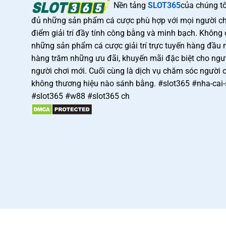
Nền tảng
SLOT365
của chúng tô
đủ những sản phẩm cá cược phù hợp với mọi người ch
điểm giải trí đầy tính công bằng và minh bạch. Không
những sản phẩm cá cược giải trí trực tuyến hàng đầ
hàng trăm những ưu đãi, khuyến mãi đặc biệt cho ngườ
người chơi mới. Cuối cùng là dịch vụ chăm sóc người c
không thương hiệu nào sánh bằng. #slot365 #nha-cai-
#slot365 #w88 #slot365 ch