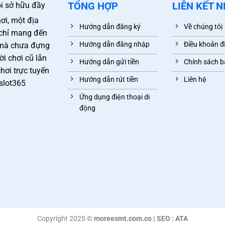
TỔNG HỢP
LIÊN KẾT 
i sở hữu đầy
ơi, một địa
Hướng dẫn đăng ký
Về chúng tôị
 chỉ mang đến
Hướng dẫn đăng nhập
Điều khoản điê
u mà chưa đựng
i chơi cũ lẫn
Hướng dẫn gửi tiền
Chính sách ba
hơi trực tuyến
Hướng dẫn rút tiền
Liên hệ̣
slot365
Ứng dụng điện thoại di
động
Copyright 2025 ©
moreesmt.com.co | SEO : ATA