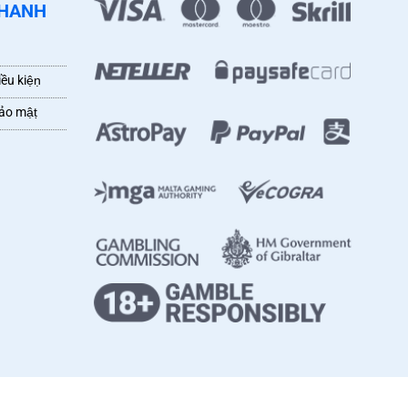
NHANH
̀u kiệṇ
̉o mậṭ