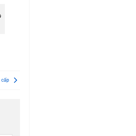
à
g cấp