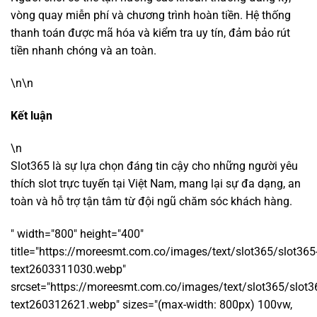
vòng quay miễn phí và chương trình hoàn tiền. Hệ thống
thanh toán được mã hóa và kiểm tra uy tín, đảm bảo rút
tiền nhanh chóng và an toàn.
\n\n
Kết luận
\n
Slot365 là sự lựa chọn đáng tin cậy cho những người yêu
thích slot trực tuyến tại Việt Nam, mang lại sự đa dạng, an
toàn và hỗ trợ tận tâm từ đội ngũ chăm sóc khách hàng.
" width="800" height="400"
title="https://moreesmt.com.co/images/text/slot365/slot365
text2603311030.webp"
srcset="https://moreesmt.com.co/images/text/slot365/slot3
text260312621.webp" sizes="(max-width: 800px) 100vw,