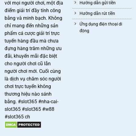
với mọi người chơi, một địa
Hướng dẫn gửi tiền
điểm giải trí đầy tính công
Hướng dẫn rút tiền
bằng và minh bạch. Không
Ứng dụng điện thoại di
chỉ mang đến những sản
động
phẩm cá cược giải trí trực
tuyến hàng đầu mà chưa
đựng hàng trăm những ưu
đãi, khuyến mãi đặc biệt
cho người chơi cũ lẫn
người chơi mới. Cuối cùng
là dịch vụ chăm sóc người
chơi trực tuyến không
thương hiệu nào sánh
bằng. #slot365 #nha-cai-
slot365 #slot365 #w88
#slot365 ch