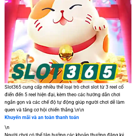
Slot365 cung cấp nhiều thể loại trò chơi slot từ 3 reel cổ
điển đến 5 reel hiện đại, kèm theo các hướng dẫn chơi
ngắn gọn và các chế độ tự động giúp người chơi dễ làm
quen và tăng cơ hội chiến thắng.
\n\n
Khuyến mãi và an toàn thanh toán
\n
Người chơi có thể tận hưởng các khoản thưởng đăng ký,