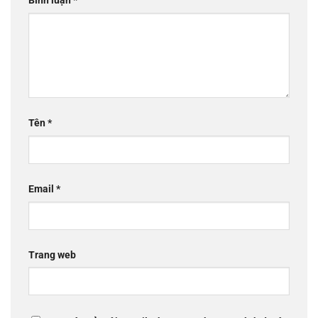
Bình luận
*
Tên
*
Email
*
Trang web