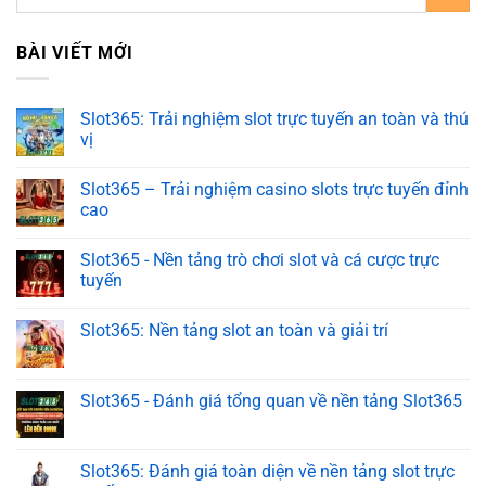
BÀI VIẾT MỚI
Slot365: Trải nghiệm slot trực tuyến an toàn và thú
vị
Slot365 – Trải nghiệm casino slots trực tuyến đỉnh
cao
Slot365 - Nền tảng trò chơi slot và cá cược trực
tuyến
Slot365: Nền tảng slot an toàn và giải trí
Slot365 - Đánh giá tổng quan về nền tảng Slot365
Slot365: Đánh giá toàn diện về nền tảng slot trực