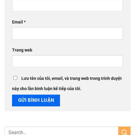
Email
*
Trang web
Lưu tên của tôi, email, và trang web trong trình duyệt
này cho lần bình luận kế tiếp của tôi.