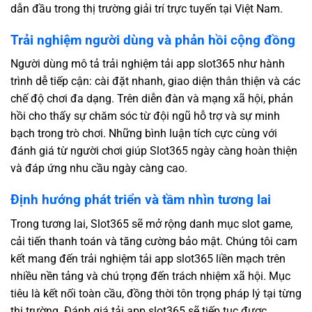
dẫn đầu trong thị trường giải trí trực tuyến tại Việt Nam.
Trải nghiệm người dùng và phản hồi cộng đồng
Người dùng mô tả trải nghiệm tải app slot365 như hành
trình dễ tiếp cận: cài đặt nhanh, giao diện thân thiện và các
chế độ chơi đa dạng. Trên diễn đàn và mạng xã hội, phản
hồi cho thấy sự chăm sóc từ đội ngũ hỗ trợ và sự minh
bạch trong trò chơi. Những bình luận tích cực cùng với
đánh giá từ người chơi giúp Slot365 ngày càng hoàn thiện
và đáp ứng nhu cầu ngày càng cao.
Định hướng phát triển và tầm nhìn tương lai
Trong tương lai, Slot365 sẽ mở rộng danh mục slot game,
cải tiến thanh toán và tăng cường bảo mật. Chúng tôi cam
kết mang đến trải nghiệm tải app slot365 liền mạch trên
nhiều nền tảng và chú trọng đến trách nhiệm xã hội. Mục
tiêu là kết nối toàn cầu, đồng thời tôn trọng pháp lý tại từng
thị trường. Đánh giá tải app slot365 sẽ tiếp tục được