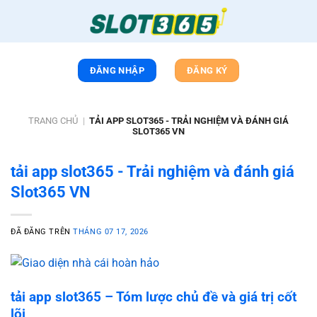
Chuyển
đến
nội
dung
ĐĂNG NHẬP
ĐĂNG KÝ
TRANG CHỦ
|
TẢI APP SLOT365 - TRẢI NGHIỆM VÀ ĐÁNH GIÁ
SLOT365 VN
tải app slot365 - Trải nghiệm và đánh giá
Slot365 VN
ĐÃ ĐĂNG TRÊN
THÁNG 07 17, 2026
tải app slot365 – Tóm lược chủ đề và giá trị cốt
lõi