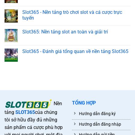
Slot365 - Nền tảng trò chơi slot và cá cược trực
tuyến
Slot365: Nền tảng slot an toàn và giải trí
Slot365 - Đánh giá tổng quan về nền tảng Slot365
TỔNG HỢP
Nền
tảng
SLOT365
của chúng
Hướng dẫn đăng ký
tôi sở hữu đầy đủ những
Hướng dẫn đăng nhập
sản phẩm cá cược phù hợp
với mọi người chơi, một địa
Hướng dẫn gửi tiền