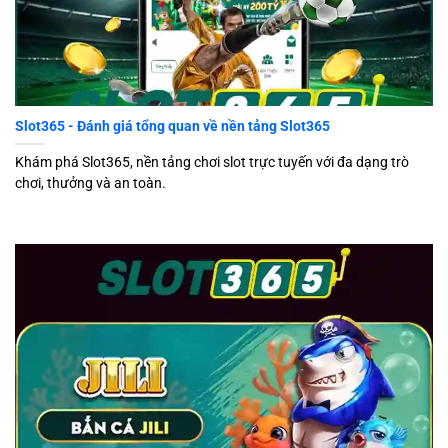
bắn cá rồng 3D - VUABAI9 (VB9)
98win bắn cá mới ra ban ca ocean war bán cá tiểu tiên ban
ca 5d ban ca xeng doi thuongbắn cá nàng tiên cábắn cá an
xu 2016ban ca vip 2020ban ca 88 vin.
Slot365 - Đánh giá tổng quan về nền tảng Slot365
Bắn Cá Rồng - Đi Săn Cực Đã Với Xu Thưởng Bất
Khám phá Slot365, nền tảng chơi slot trực tuyến với đa dạng trò
Tận
chơi, thưởng và an toàn.
kuwin ban ca 2d ban ca y8 ban ca xeng doi thuong bắn cá
koi vip club banca online doi thuongban ca hoang kim
apkbắn cá phượng hoàng apkban ca tieu tien onlinebán cá
đổi card.