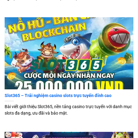
Get
slot365
old version APK for Android.
Slot365 – Trải nghiệm casino slots trực tuyến đỉnh cao
Bài viết giới thiệu Slot365, nền tảng casino trực tuyến với danh mục
slots đa dạng, ưu đãi và bảo mật.
Tải xuống SLOT365 APK cho Android - APKPure
kuwinbắn cá đổi thẻ nạp sms tai ban ca xu vang