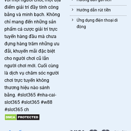
điểm giải trí đầy tính công
Hướng dẫn rút tiền
bằng và minh bạch. Không
Ứng dụng điện thoại di
chỉ mang đến những sản
động
phẩm cá cược giải trí trực
tuyến hàng đầu mà chưa
đựng hàng trăm những ưu
đãi, khuyến mãi đặc biệt
cho người chơi cũ lẫn
người chơi mới. Cuối cùng
là dịch vụ chăm sóc người
chơi trực tuyến không
thương hiệu nào sánh
bằng. #slot365 #nha-cai-
slot365 #slot365 #w88
#slot365 ch