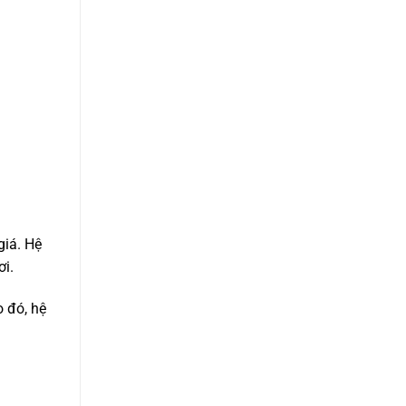
giá. Hệ
ơi.
o đó, hệ