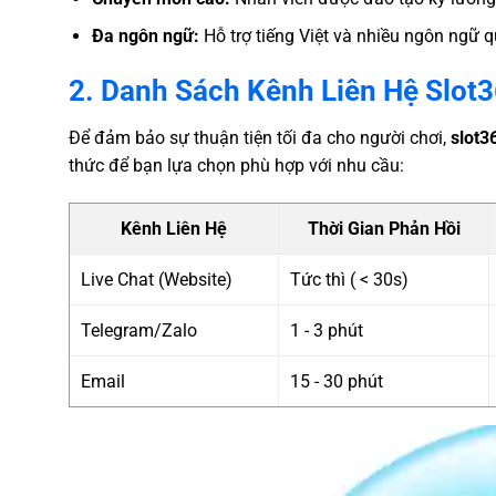
Đa ngôn ngữ:
Hỗ trợ tiếng Việt và nhiều ngôn ngữ q
2. Danh Sách Kênh Liên Hệ Slot
Để đảm bảo sự thuận tiện tối đa cho người chơi,
slot3
thức để bạn lựa chọn phù hợp với nhu cầu:
Kênh Liên Hệ
Thời Gian Phản Hồi
Live Chat (Website)
Tức thì ( < 30s)
Telegram/Zalo
1 - 3 phút
Email
15 - 30 phút