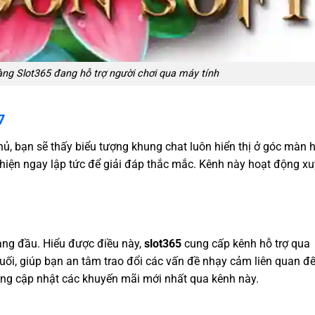
ng Slot365 đang hỗ trợ người chơi qua máy tính
7
chủ, bạn sẽ thấy biểu tượng khung chat luôn hiển thị ở góc màn h
hiện ngay lập tức để giải đáp thắc mắc. Kênh này hoạt động x
hàng đầu. Hiểu được điều này,
slot365
cung cấp kênh hỗ trợ qua
ối, giúp bạn an tâm trao đổi các vấn đề nhạy cảm liên quan đế
cũng cập nhật các khuyến mãi mới nhất qua kênh này.