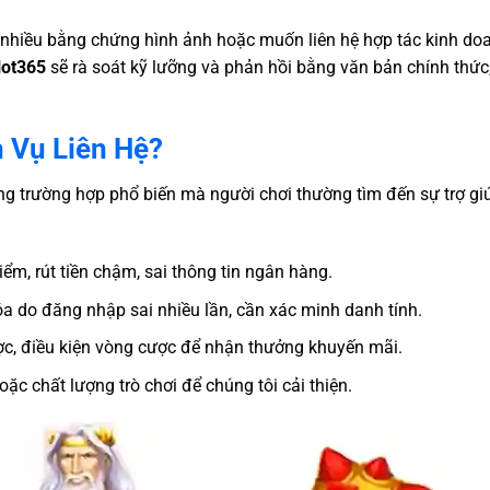
m nhiều bằng chứng hình ảnh hoặc muốn liên hệ hợp tác kinh do
lot365
sẽ rà soát kỹ lưỡng và phản hồi bằng văn bản chính thứ
 Vụ Liên Hệ?
ững trường hợp phổ biến mà người chơi thường tìm đến sự trợ gi
ểm, rút tiền chậm, sai thông tin ngân hàng.
a do đăng nhập sai nhiều lần, cần xác minh danh tính.
ợc, điều kiện vòng cược để nhận thưởng khuyến mãi.
ặc chất lượng trò chơi để chúng tôi cải thiện.