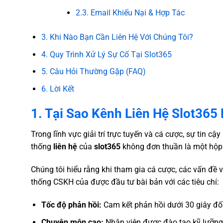
2.3. Email Khiếu Nại & Hợp Tác
3. Khi Nào Bạn Cần Liên Hệ Với Chúng Tôi?
4. Quy Trình Xử Lý Sự Cố Tại Slot365
5. Câu Hỏi Thường Gặp (FAQ)
6. Lời Kết
1. Tại Sao Kênh Liên Hệ Slot365
Trong lĩnh vực giải trí trực tuyến và cá cược, sự tin cậ
thống
liên hệ
của
slot365
không đơn thuần là một hộp t
Chúng tôi hiểu rằng khi tham gia cá cược, các vấn đề v
thống CSKH của
được đầu tư bài bản với các tiêu chí:
Tốc độ phản hồi:
Cam kết phản hồi dưới 30 giây đối
Chuyên môn cao:
Nhân viên được đào tạo kỹ lưỡng về