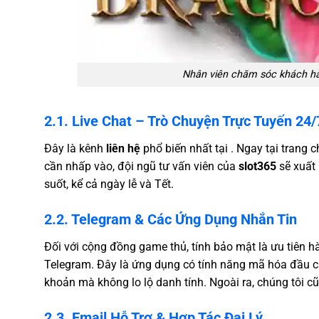
Nhân viên chăm sóc khách hà
2.1. Live Chat – Trò Chuyện Trực Tuyến 24/
Đây là kênh
liên hệ
phổ biến nhất tại
. Ngay tại trang 
cần nhấp vào, đội ngũ tư vấn viên của
slot365
sẽ xuất 
suốt, kể cả ngày lễ và Tết.
2.2. Telegram & Các Ứng Dụng Nhắn Tin
Đối với cộng đồng game thủ, tính bảo mật là ưu tiên 
Telegram. Đây là ứng dụng có tính năng mã hóa đầu cu
khoản mà không lo lộ danh tính. Ngoài ra, chúng tôi 
2.3. Email Hỗ Trợ & Hợp Tác Đại Lý