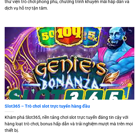
thư viện trò chơi phong phú, chương trình khuyến mãi hấp dẫn và
dịch vụ hỗ trợ tận tâm.
Slot365 – Trò chơi slot trực tuyến hàng đầu
Khám phá Slot365, nền tảng chơi slot trực tuyến đáng tin cậy với
hàng loạt trò chơi, bonus hấp dẫn và trải nghiệm mượt mà trên mọi
thiết bị.