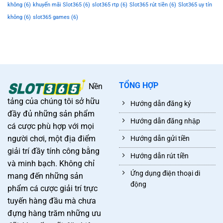
không (6)
khuyến mãi Slot365 (6)
slot365 rtp (6)
Slot365 rút tiền (6)
Slot365 uy tín
không (6)
slot365 games (6)
TỔNG HỢP
Nền
tảng
của chúng tôi sở hữu
Hướng dẫn đăng ký
đầy đủ những sản phẩm
Hướng dẫn đăng nhập
cá cược phù hợp với mọi
người chơi, một địa điểm
Hướng dẫn gửi tiền
giải trí đầy tính công bằng
Hướng dẫn rút tiền
và minh bạch. Không chỉ
Ứng dụng điện thoại di
mang đến những sản
động
phẩm cá cược giải trí trực
tuyến hàng đầu mà chưa
đựng hàng trăm những ưu