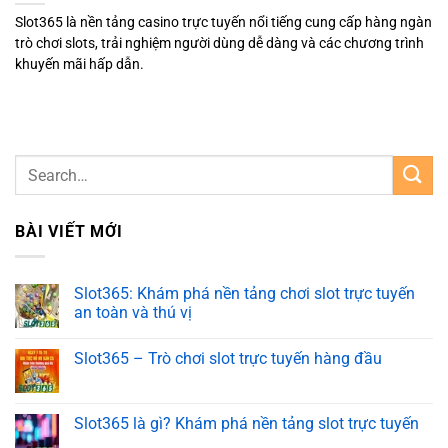
Slot365 là nền tảng casino trực tuyến nổi tiếng cung cấp hàng ngàn
trò chơi slots, trải nghiệm người dùng dễ dàng và các chương trình
khuyến mãi hấp dẫn.
BÀI VIẾT MỚI
Slot365: Khám phá nền tảng chơi slot trực tuyến
an toàn và thú vị
Slot365 – Trò chơi slot trực tuyến hàng đầu
Slot365 là gì? Khám phá nền tảng slot trực tuyến