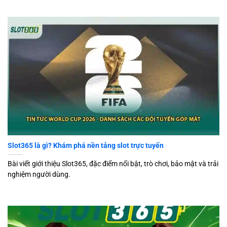
Slot365 là gì? Khám phá nền tảng slot trực tuyến
Bài viết giới thiệu Slot365, đặc điểm nổi bật, trò chơi, bảo mật và trải
nghiệm người dùng.