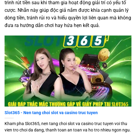
trình rút tiền sau khi tham gia hoạt động giải trí có yếu tố
cược. Nhãn này giúp độc giả nắm được khía cạnh quản lý
dòng tiền, tránh rủi ro và hiểu quyền lợi liên quan mà không
đưa ra hướng dẫn chơi hay hứa hẹn kết quả.
Slot365 - Nen tang choi slot va casino truc tuyen
Kham pha Slot365, nen tang choi slot va casino truc tuyen voi thu
vien tro choi da dang, thanh toan an toan va ho tro nhieu ngon ngu.