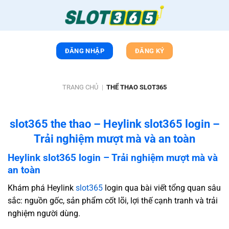
Chuyển
đến
nội
dung
ĐĂNG NHẬP
ĐĂNG KÝ
TRANG CHỦ
|
THỂ THAO SLOT365
slot365 the thao – Heylink slot365 login –
Trải nghiệm mượt mà và an toàn
Heylink slot365 login – Trải nghiệm mượt mà và
an toàn
Khám phá Heylink
slot365
login qua bài viết tổng quan sâu
sắc: nguồn gốc, sản phẩm cốt lõi, lợi thế cạnh tranh và trải
nghiệm người dùng.