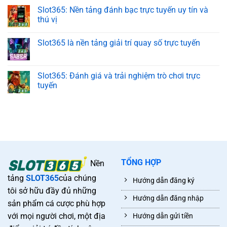
Slot365: Nền tảng đánh bạc trực tuyến uy tín và
thú vị
Slot365 là nền tảng giải trí quay số trực tuyến
Slot365: Đánh giá và trải nghiệm trò chơi trực
tuyến
TỔNG HỢP
Nền
tảng
SLOT365
của chúng
Hướng dẫn đăng ký
tôi sở hữu đầy đủ những
Hướng dẫn đăng nhập
sản phẩm cá cược phù hợp
với mọi người chơi, một địa
Hướng dẫn gửi tiền