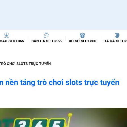
THAO SLOT365
BẮN CÁ SLOT365
XỔ SỐ SLOT365
ĐÁ GÀ SLOT
 TRÒ CHƠI SLOTS TRỰC TUYẾN
 nền tảng trò chơi slots trực tuyến