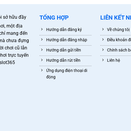
TỔNG HỢP
LIÊN KẾT 
i sở hữu đầy
ơi, một địa
Hướng dẫn đăng ký
Về chúng tôị
 chỉ mang đến
Hướng dẫn đăng nhập
Điều khoản điê
u mà chưa đựng
i chơi cũ lẫn
Hướng dẫn gửi tiền
Chính sách ba
hơi trực tuyến
Hướng dẫn rút tiền
Liên hệ̣
slot365
Ứng dụng điện thoại di
động