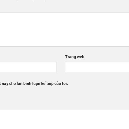
Trang web
 này cho lần bình luận kế tiếp của tôi.