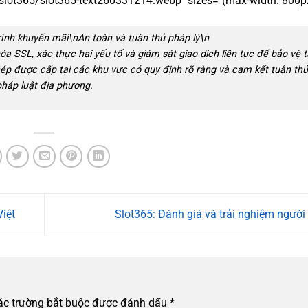
slot365/slot365-text260331214.webp" sizes="(max-width: 800p
rình khuyến mãi\n
An toàn và tuân thủ pháp lý
\n
SSL, xác thực hai yếu tố và giám sát giao dịch liên tục để bảo vệ t
hép được cấp tại các khu vực có quy định rõ ràng và cam kết tuân thủ
pháp luật địa phương.
Việt
Slot365: Đánh giá và trải nghiệm người
ác trường bắt buộc được đánh dấu
*