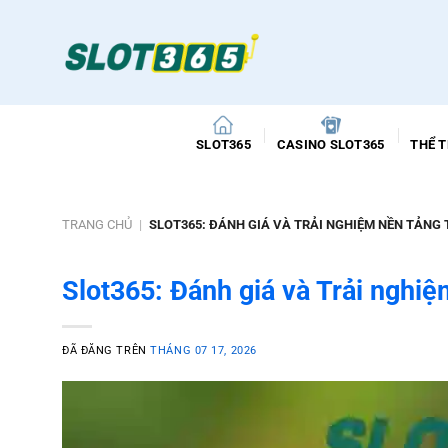
Chuyển
đến
nội
dung
SLOT365
CASINO SLOT365
THỂ 
TRANG CHỦ
|
SLOT365: ĐÁNH GIÁ VÀ TRẢI NGHIỆM NỀN TẢNG
Slot365: Đánh giá và Trải nghiệm
ĐÃ ĐĂNG TRÊN
THÁNG 07 17, 2026