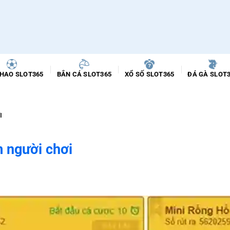
THAO SLOT365
BẮN CÁ SLOT365
XỔ SỐ SLOT365
ĐÁ GÀ SLOT
I
m người chơi