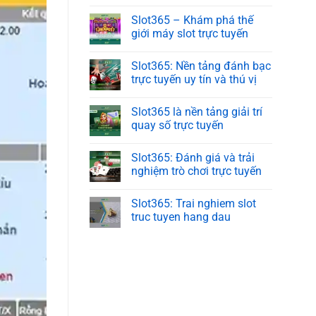
Slot365 – Khám phá thế
giới máy slot trực tuyến
Slot365: Nền tảng đánh bạc
trực tuyến uy tín và thú vị
Slot365 là nền tảng giải trí
quay số trực tuyến
Slot365: Đánh giá và trải
nghiệm trò chơi trực tuyến
Slot365: Trai nghiem slot
truc tuyen hang dau