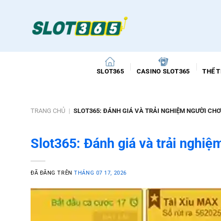
Chuyển
đến
nội
dung
SLOT365
CASINO SLOT365
THỂ 
TRANG CHỦ
|
SLOT365: ĐÁNH GIÁ VÀ TRẢI NGHIỆM NGƯỜI CHƠ
Slot365: Đánh giá và trải nghiệ
ĐÃ ĐĂNG TRÊN
THÁNG 07 17, 2026