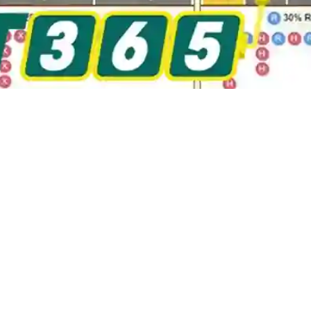
cổ điển và video slots hiện đại. Nền tảng này được thiết kế tr
nét, âm thanh sống động và hệ thống thanh toán nhanh chóng.
7.