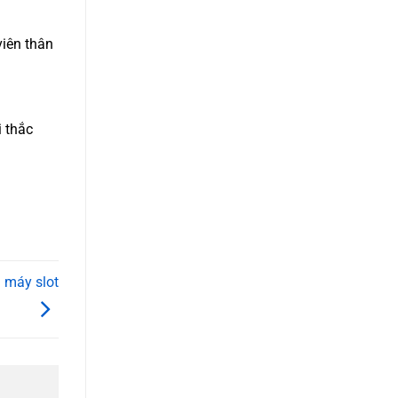
viên thân
 thắc
 máy slot