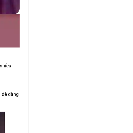
 nhiều
i dễ dàng