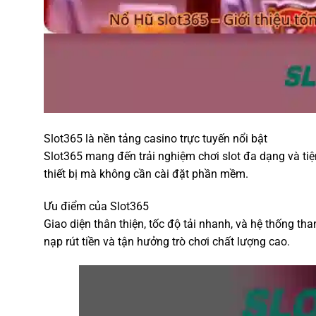
Slot365 là nền tảng casino trực tuyến nổi bật
Slot365 mang đến trải nghiệm chơi slot đa dạng và tiệ
thiết bị mà không cần cài đặt phần mềm.
Ưu điểm của Slot365
Giao diện thân thiện, tốc độ tải nhanh, và hệ thống t
nạp rút tiền và tận hưởng trò chơi chất lượng cao.