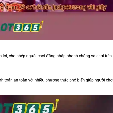
n lợi, cho phép người chơi đăng nhập nhanh chóng và chơi trên
hanh toán an toàn với nhiều phương thức phổ biến giúp người chơ