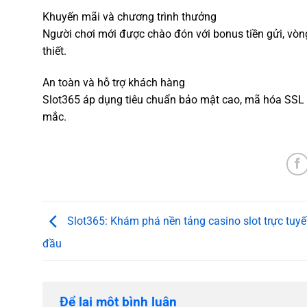
Khuyến mãi và chương trình thưởng
Người chơi mới được chào đón với bonus tiền gửi, vòn
thiết.
An toàn và hỗ trợ khách hàng
Slot365 áp dụng tiêu chuẩn bảo mật cao, mã hóa SSL 
mắc.
Slot365: Khám phá nền tảng casino slot trực tuy
đầu
Để lại một bình luận