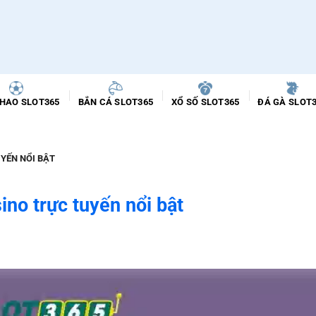
THAO SLOT365
BẮN CÁ SLOT365
XỔ SỐ SLOT365
ĐÁ GÀ SLOT
YẾN NỔI BẬT
no trực tuyến nổi bật