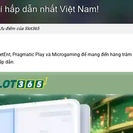
Ưu điểm của Slot365
etEnt, Pragmatic Play và Microgaming để mang đến hàng trăm 
ấp dẫn.