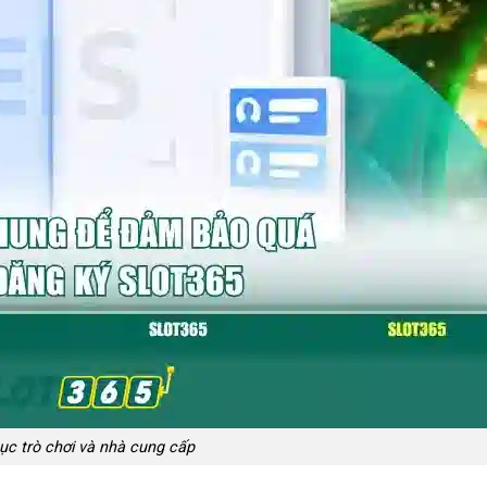
c trò chơi và nhà cung cấp