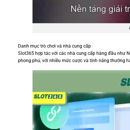
Danh mục trò chơi và nhà cung cấp
Slot365 hợp tác với các nhà cung cấp hàng đầu như N
phong phú, với nhiều mức cược và tính năng thưởng h