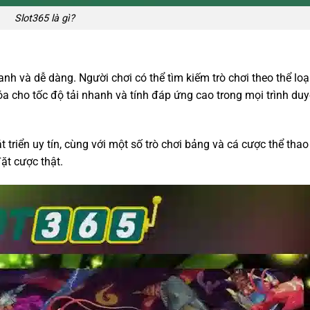
Slot365 là gì?
h và dễ dàng. Người chơi có thể tìm kiếm trò chơi theo thể loạ
a cho tốc độ tải nhanh và tính đáp ứng cao trong mọi trình duy
riển uy tín, cùng với một số trò chơi bảng và cá cược thể thao
ặt cược thật.