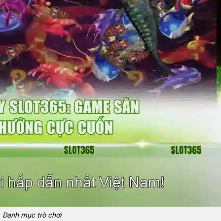
Danh mục trò chơi