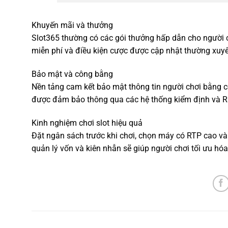
Khuyến mãi và thưởng
Slot365 thường có các gói thưởng hấp dẫn cho người ch
miễn phí và điều kiện cược được cập nhật thường xuyê
Bảo mật và công bằng
Nền tảng cam kết bảo mật thông tin người chơi bằng
được đảm bảo thông qua các hệ thống kiểm định và 
Kinh nghiệm chơi slot hiệu quả
Đặt ngân sách trước khi chơi, chọn máy có RTP cao và 
quản lý vốn và kiên nhẫn sẽ giúp người chơi tối ưu hó