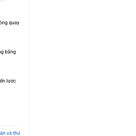
vòng quay
ng bằng
iến lược
oàn và thú