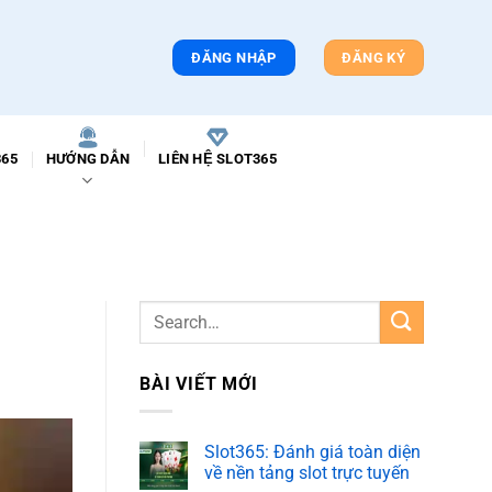
ĐĂNG NHẬP
ĐĂNG KÝ
365
HƯỚNG DẪN
LIÊN HỆ SLOT365
BÀI VIẾT MỚI
Slot365: Đánh giá toàn diện
về nền tảng slot trực tuyến