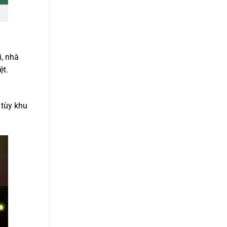
i, nhà
ệt.
 tùy khu