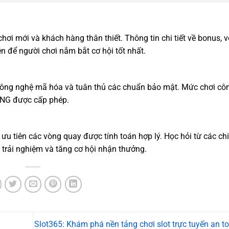
ơi mới và khách hàng thân thiết. Thông tin chi tiết về bonus, 
n để người chơi nắm bắt cơ hội tốt nhất.
 công nghệ mã hóa và tuân thủ các chuẩn bảo mật. Mức chơi cô
RNG được cấp phép.
ưu tiên các vòng quay được tính toán hợp lý. Học hỏi từ các ch
a trải nghiệm và tăng cơ hội nhận thưởng.
Slot365: Khám phá nền tảng chơi slot trực tuyến an t