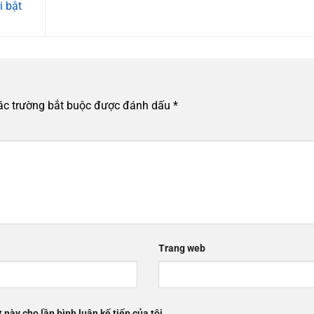
i bật
ác trường bắt buộc được đánh dấu
*
Trang web
 này cho lần bình luận kế tiếp của tôi.