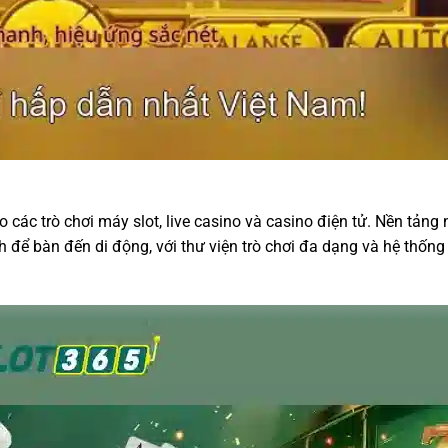
o các trò chơi máy slot, live casino và casino điện tử. Nền tảng
nh để bàn đến di động, với thư viện trò chơi đa dạng và hệ thống