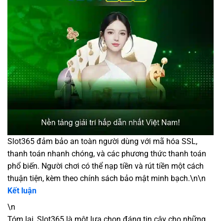
Slot365 đảm bảo an toàn người dùng với mã hóa SSL,
thanh toán nhanh chóng, và các phương thức thanh toán
phổ biến. Người chơi có thể nạp tiền và rút tiền một cách
thuận tiện, kèm theo chính sách bảo mật minh bạch.
\n\n
Kết luận
\n
Tóm lại, Slot365 là một lựa chọn đáng tin cậy cho những