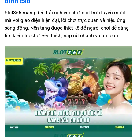
đỉnh cao
Slot365 mang đến trải nghiệm chơi slot trực tuyến mượt
mà với giao diện hiện đại, lối chơi trực quan và hiệu ứng
sống động. Nền tảng được thiết kế để người chơi dễ dàng
tìm kiếm trò chơi yêu thích, nạp rút nhanh và an toàn.