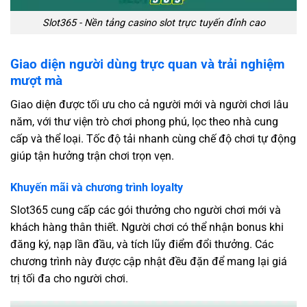
Slot365 - Nền tảng casino slot trực tuyến đỉnh cao
Giao diện người dùng trực quan và trải nghiệm
mượt mà
Giao diện được tối ưu cho cả người mới và người chơi lâu
năm, với thư viện trò chơi phong phú, lọc theo nhà cung
cấp và thể loại. Tốc độ tải nhanh cùng chế độ chơi tự động
giúp tận hưởng trận chơi trọn vẹn.
Khuyến mãi và chương trình loyalty
Slot365 cung cấp các gói thưởng cho người chơi mới và
khách hàng thân thiết. Người chơi có thể nhận bonus khi
đăng ký, nạp lần đầu, và tích lũy điểm đổi thưởng. Các
chương trình này được cập nhật đều đặn để mang lại giá
trị tối đa cho người chơi.