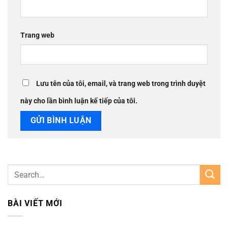
Trang web
Lưu tên của tôi, email, và trang web trong trình duyệt
này cho lần bình luận kế tiếp của tôi.
BÀI VIẾT MỚI