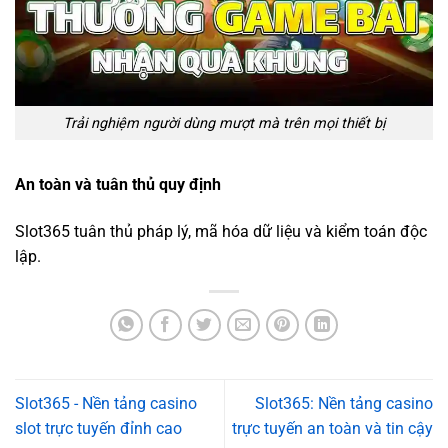
Trải nghiệm người dùng mượt mà trên mọi thiết bị
An toàn và tuân thủ quy định
Slot365 tuân thủ pháp lý, mã hóa dữ liệu và kiểm toán độc
lập.
Slot365 - Nền tảng casino
Slot365: Nền tảng casino
slot trực tuyến đỉnh cao
trực tuyến an toàn và tin cậy