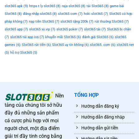
slot365 apk (9)
https t ly slot365 (8)
raja slot365 (8)
tải Slot365 (8)
game bài
Slot365 (8)
đăng nhập slot365 (8)
slot365 com (7)
hoki slot365 (7)
Slot365 có hợp
pháp không (7)
nạp tiền Slot365 (7)
slot365 tặng 200k (7)
rút thưởng Slot365 (7)
slot365 app (7)
slot365 xx.vip (7)
slot365 poker (7)
slot365 tải (7)
Slot365 bị chặn
(7)
slot365 tải app ios (7)
khuyến mãi Slot365 (6)
đánh giá Slot365 (6)
slot365
games (6)
Slot365 rút tiền (6)
Slot365 uy tín không (6)
slot365. com (6)
slot365 net
(5)
hỗ trợ Slot365 (5)
TỔNG HỢP
Nền
tảng
của chúng tôi sở hữu
Hướng dẫn đăng ký
đầy đủ những sản phẩm
Hướng dẫn đăng nhập
cá cược phù hợp với mọi
người chơi, một địa điểm
Hướng dẫn gửi tiền
giải trí đầy tính công bằng
Hướng dẫn rút tiền