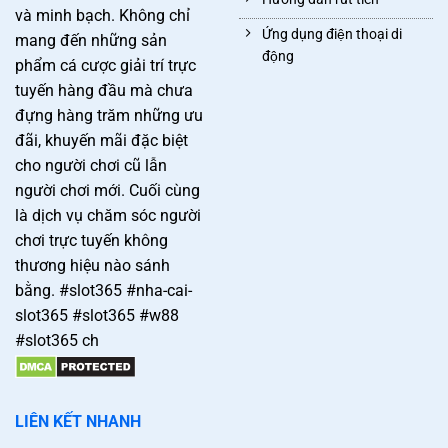
và minh bạch. Không chỉ
Ứng dụng điện thoại di
mang đến những sản
động
phẩm cá cược giải trí trực
tuyến hàng đầu mà chưa
đựng hàng trăm những ưu
đãi, khuyến mãi đặc biệt
cho người chơi cũ lẫn
người chơi mới. Cuối cùng
là dịch vụ chăm sóc người
chơi trực tuyến không
thương hiệu nào sánh
bằng. #slot365 #nha-cai-
slot365 #slot365 #w88
#slot365 ch
LIÊN KẾT NHANH