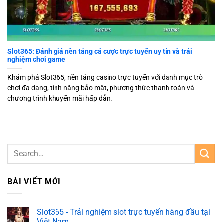
Slot365: Đánh giá nền tảng cá cược trực tuyến uy tín và trải
nghiệm chơi game
Khám phá Slot365, nền tảng casino trực tuyến với danh mục trò
chơi đa dạng, tính năng bảo mật, phương thức thanh toán và
chương trình khuyến mãi hấp dẫn.
BÀI VIẾT MỚI
Slot365 - Trải nghiệm slot trực tuyến hàng đầu tại
Việt Nam