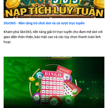
Slot365 - Nền tảng trò chơi slot và cá cược trực tuyến
Khám phá Slot365, nền tảng giải trí trực tuyến cho đam mê slot với
giao diện thân thiện, bảo mật cao và các tùy chọn thanh toán linh
hoạt.