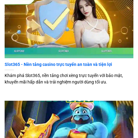
Slot365 - Nền tảng casino trực tuyến an toàn và tiện lợi
Khám phá Slot365, nền tảng chơi xèng trực tuyến với bảo mật,
khuyến mãi hấp dẫn và trải nghiệm người dùng tối ưu.