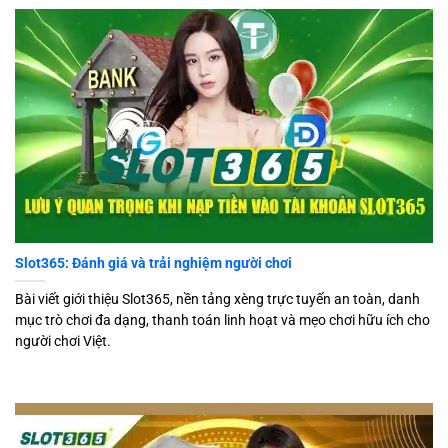
Slot365: Đánh giá và trải nghiệm người chơi
Bài viết giới thiệu Slot365, nền tảng xèng trực tuyến an toàn, danh
mục trò chơi đa dạng, thanh toán linh hoạt và mẹo chơi hữu ích cho
người chơi Việt.