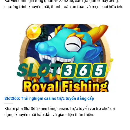
Bài viết đánh giá tổng quan về Slot365, các tựa game máy xèng,
chương trình khuyến mãi, thanh toán an toàn và mẹo chơi hữu ích.
Slot365: Trải nghiệm casino trực tuyến đẳng cấp
Khám phá Slot365 - nền tảng casino trực tuyến với trò chơi đa
dạng, khuyến mãi hấp dẫn và giao diện thân thiện.