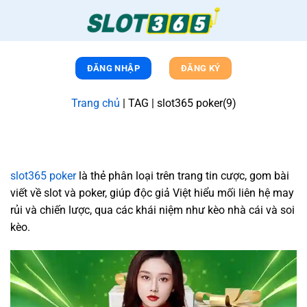
Chuyển
đến
nội
dung
ĐĂNG NHẬP
ĐĂNG KÝ
Trang chủ
|
TAG
|
slot365 poker(9)
slot365 poker
là thẻ phân loại trên trang tin cược, gom bài
viết về slot và poker, giúp độc giả Việt hiểu mối liên hệ may
rủi và chiến lược, qua các khái niệm như kèo nhà cái và soi
kèo.