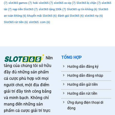
(7)
slot365 games (7)
hoki slot365 (7)
slot365 xx.vip (7)
Slot365 bị chặn (7)
slot365
tải (7)
nạp tiền Slot365 (7)
slot365 tặng 200k (7)
Slot365 uy tín không (6)
Slot365
an toàn không (6)
khuyến mãi Slot365 (6)
đánh giá Slot365 (6)
slot365 rtp (6)
Slot365 rút tiền (6)
slot365. com (6)
TỔNG HỢP
Nền
tảng
của chúng tôi sở hữu
Hướng dẫn đăng ký
đầy đủ những sản phẩm
Hướng dẫn đăng nhập
cá cược phù hợp với mọi
người chơi, một địa điểm
Hướng dẫn gửi tiền
giải trí đầy tính công bằng
Hướng dẫn rút tiền
và minh bạch. Không chỉ
Ứng dụng điện thoại di
mang đến những sản
động
phẩm cá cược giải trí trực