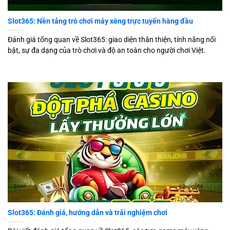
Slot365: Nền tảng trò chơi máy xèng trực tuyến hàng đầu
Đánh giá tổng quan về Slot365: giao diện thân thiện, tính năng nổi
bật, sự đa dạng của trò chơi và độ an toàn cho người chơi Việt.
Slot365: Đánh giá, hướng dẫn và trải nghiệm chơi