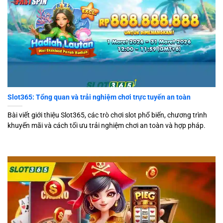
Slot365: Tổng quan và trải nghiệm chơi trực tuyến an toàn
Bài viết giới thiệu Slot365, các trò chơi slot phổ biến, chương trình
khuyến mãi và cách tối ưu trải nghiệm chơi an toàn và hợp pháp.