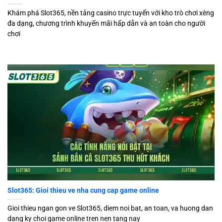
Khám phá Slot365, nền tảng casino trực tuyến với kho trò chơi xèng
đa dạng, chương trình khuyến mãi hấp dẫn và an toàn cho người
chơi
Slot365: Gioi thieu ve nha cung cap game online
Gioi thieu ngan gon ve Slot365, diem noi bat, an toan, va huong dan
dang ky choi game online tren nen tang nay