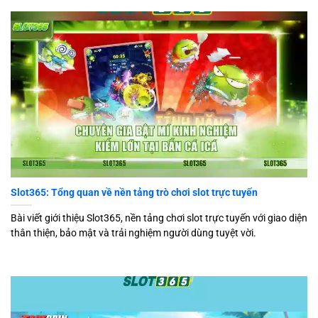
Slot365: Tổng quan về nền tảng trò chơi slot trực tuyến
Bài viết giới thiệu Slot365, nền tảng chơi slot trực tuyến với giao diện
thân thiện, bảo mật và trải nghiệm người dùng tuyệt vời.