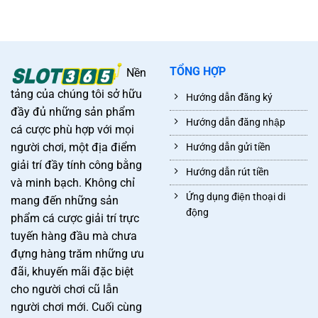
TỔNG HỢP
Nền
tảng
của chúng tôi sở hữu
Hướng dẫn đăng ký
đầy đủ những sản phẩm
Hướng dẫn đăng nhập
cá cược phù hợp với mọi
người chơi, một địa điểm
Hướng dẫn gửi tiền
giải trí đầy tính công bằng
Hướng dẫn rút tiền
và minh bạch. Không chỉ
Ứng dụng điện thoại di
mang đến những sản
động
phẩm cá cược giải trí trực
tuyến hàng đầu mà chưa
đựng hàng trăm những ưu
đãi, khuyến mãi đặc biệt
cho người chơi cũ lẫn
người chơi mới. Cuối cùng