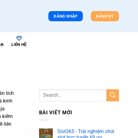
ĐĂNG NHẬP
ĐĂNG KÝ
̃N
LIÊN HỆ
ân tích
à kinh
aja
BÀI VIẾT MỚI
m kiếm
ề liên
Slot365 - Trải nghiệm chơi
slot trực tuyến tối ưu