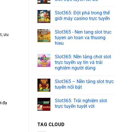
Slot365: Đột phá trong thế
giới máy casino trực tuyến
Slot365 - Nen tang slot truc
t, ưu
tuyen an toan va thuong
hieu
Slot365: Nền tảng chơi slot
trực tuyến uy tín và trải
nghiệm người dùng
Slot365 – Nền tảng slot trực
tuyến nổi bật
Slot365: Trải nghiệm slot
i đa
trực tuyến tuyệt vời
TAG CLOUD