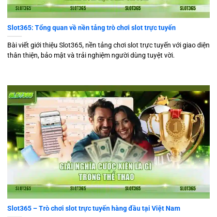
Slot365: Tổng quan về nền tảng trò chơi slot trực tuyến
Bài viết giới thiệu Slot365, nền tảng chơi slot trực tuyến với giao diện
thân thiện, bảo mật và trải nghiệm người dùng tuyệt vời.
Slot365 – Trò chơi slot trực tuyến hàng đầu tại Việt Nam