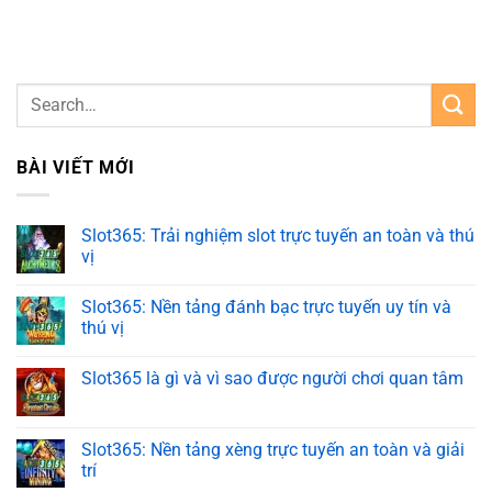
BÀI VIẾT MỚI
Slot365: Trải nghiệm slot trực tuyến an toàn và thú
vị
Slot365: Nền tảng đánh bạc trực tuyến uy tín và
thú vị
Slot365 là gì và vì sao được người chơi quan tâm
Slot365: Nền tảng xèng trực tuyến an toàn và giải
trí