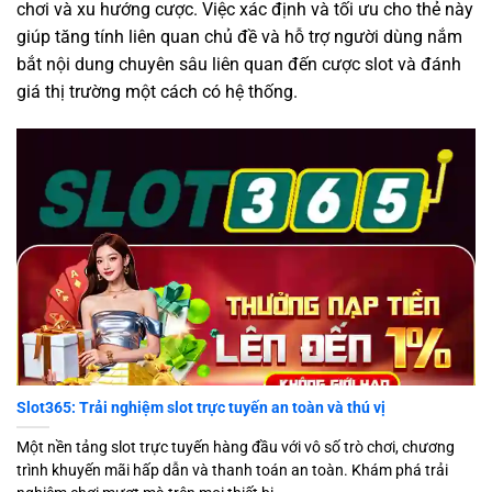
chơi và xu hướng cược. Việc xác định và tối ưu cho thẻ này
giúp tăng tính liên quan chủ đề và hỗ trợ người dùng nắm
bắt nội dung chuyên sâu liên quan đến cược slot và đánh
giá thị trường một cách có hệ thống.
Slot365: Trải nghiệm slot trực tuyến an toàn và thú vị
Một nền tảng slot trực tuyến hàng đầu với vô số trò chơi, chương
trình khuyến mãi hấp dẫn và thanh toán an toàn. Khám phá trải