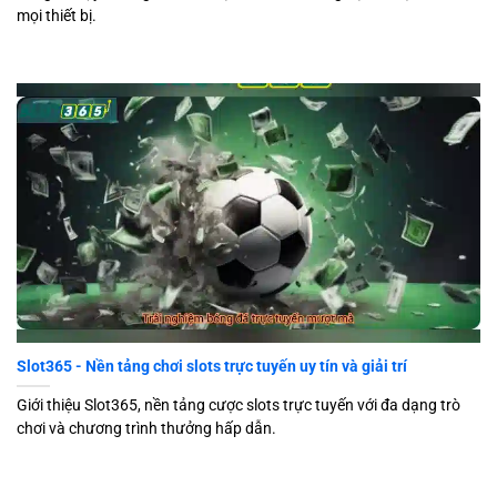
mọi thiết bị.
Slot365 - Nền tảng chơi slots trực tuyến uy tín và giải trí
Giới thiệu Slot365, nền tảng cược slots trực tuyến với đa dạng trò
chơi và chương trình thưởng hấp dẫn.