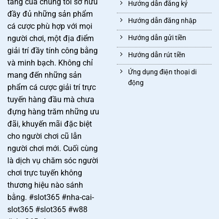
tảng
của chúng tôi sở hữu
Hướng dẫn đăng ký
đầy đủ những sản phẩm
Hướng dẫn đăng nhập
cá cược phù hợp với mọi
người chơi, một địa điểm
Hướng dẫn gửi tiền
giải trí đầy tính công bằng
Hướng dẫn rút tiền
và minh bạch. Không chỉ
Ứng dụng điện thoại di
mang đến những sản
động
phẩm cá cược giải trí trực
tuyến hàng đầu mà chưa
đựng hàng trăm những ưu
đãi, khuyến mãi đặc biệt
cho người chơi cũ lẫn
người chơi mới. Cuối cùng
là dịch vụ chăm sóc người
chơi trực tuyến không
thương hiệu nào sánh
bằng. #slot365 #nha-cai-
slot365 #slot365 #w88