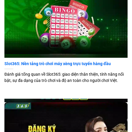
Slot365: Nền tảng trò chơi máy xèng trực tuyến hàng đầu
Đánh giá tổng quan về Slot365: giao diện thân thiện, tính năng nổi
bật, sự đa dạng của trò chơi và độ an toàn cho người chơi Việt.