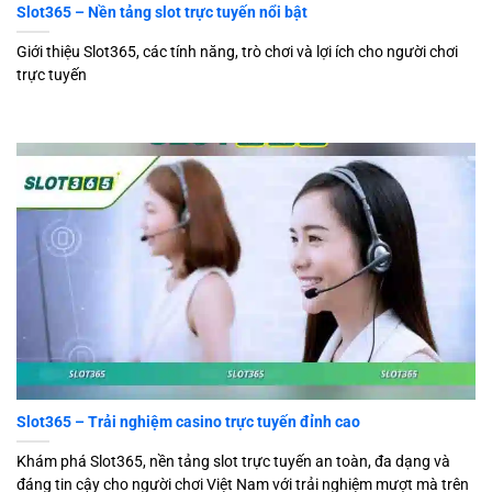
Slot365 – Nền tảng slot trực tuyến nổi bật
Giới thiệu Slot365, các tính năng, trò chơi và lợi ích cho người chơi
trực tuyến
Slot365 – Trải nghiệm casino trực tuyến đỉnh cao
Khám phá Slot365, nền tảng slot trực tuyến an toàn, đa dạng và
đáng tin cậy cho người chơi Việt Nam với trải nghiệm mượt mà trên