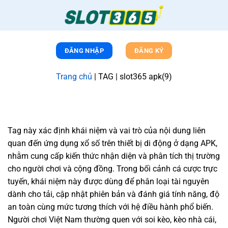
Chuyển
đến
nội
dung
ĐĂNG NHẬP
ĐĂNG KÝ
Trang chủ
|
TAG
|
slot365 apk(9)
Tag này xác định khái niệm và vai trò của nội dung liên
quan đến ứng dụng xổ số trên thiết bị di động ở dạng APK,
nhằm cung cấp kiến thức nhận diện và phân tích thị trường
cho người chơi và cộng đồng. Trong bối cảnh cá cược trực
tuyến, khái niệm này được dùng để phân loại tài nguyên
dành cho tải, cập nhật phiên bản và đánh giá tính năng, độ
an toàn cùng mức tương thích với hệ điều hành phổ biến.
Người chơi Việt Nam thường quen với soi kèo, kèo nhà cái,