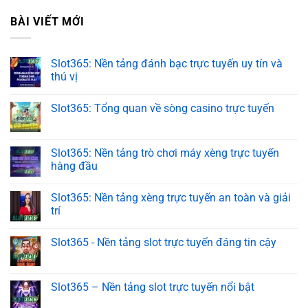
BÀI VIẾT MỚI
Slot365: Nền tảng đánh bạc trực tuyến uy tín và
thú vị
Slot365: Tổng quan về sòng casino trực tuyến
Slot365: Nền tảng trò chơi máy xèng trực tuyến
hàng đầu
Slot365: Nền tảng xèng trực tuyến an toàn và giải
trí
Slot365 - Nền tảng slot trực tuyến đáng tin cậy
Slot365 – Nền tảng slot trực tuyến nổi bật