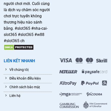
người chơi mới. Cuối cùng
là dịch vụ chăm sóc người
chơi trực tuyến không
thương hiệu nào sánh
bằng. #slot365 #nha-cai-
slot365 #slot365 #w88
#slot365 ch
LIÊN KẾT NHANH
Về chúng tôị
Điều khoản điều kiệṇ
Chính sách bảo mậṭ
Liên hệ̣