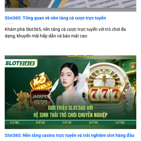
Slot365: Tổng quan về nền tảng cá cược trực tuyến
Khám phá Slot365, nền tảng cá cược trực tuyến với trò chơi đa
dạng, khuyến mãi hấp dẫn và bảo mật cao
Slot365: Nền tảng casino trực tuyến và trải nghiệm slot hàng đầu