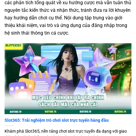
các phân tích tổng quát về xu hướng cược mà vẫn tuân thủ
nguyên tắc kiến thức và nhận thức, tránh đưa ra lời khuyên
hay hướng dẫn chơi cụ thể. Nội dung tập trung vào giới
thiệu khái niệm, vai trò và ứng dụng của đăng nhập trong
hệ sinh thái thông tin cá cược.
Slot365: Trải nghiệm trò chơi slot trực tuyến hàng đầu
Khám phá Slot365, nền tảng chơi slot trực tuyến đa dạng với giao