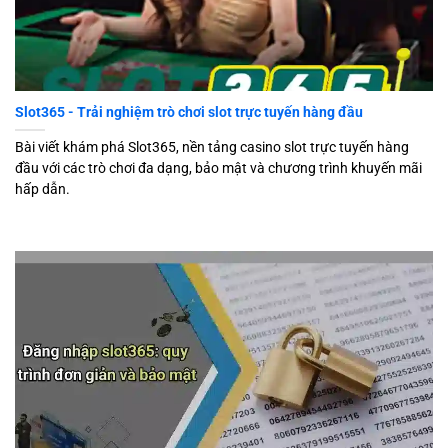
Slot365 - Trải nghiệm trò chơi slot trực tuyến hàng đầu
Bài viết khám phá Slot365, nền tảng casino slot trực tuyến hàng
đầu với các trò chơi đa dạng, bảo mật và chương trình khuyến mãi
hấp dẫn.