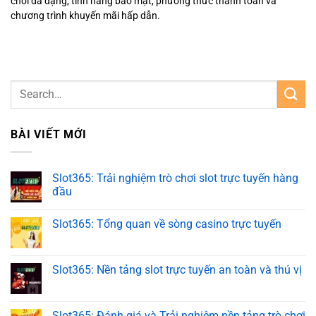
chơi đa dạng, tính năng bảo mật, phương thức thanh toán và
chương trình khuyến mãi hấp dẫn.
BÀI VIẾT MỚI
Slot365: Trải nghiệm trò chơi slot trực tuyến hàng
đầu
Slot365: Tổng quan về sòng casino trực tuyến
Slot365: Nền tảng slot trực tuyến an toàn và thú vị
Slot365: Đánh giá và Trải nghiệm nền tảng trò chơi