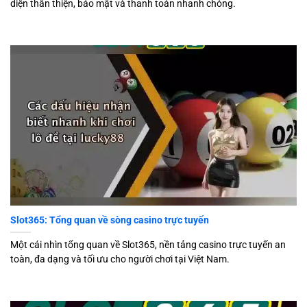
diện thân thiện, bảo mật và thanh toán nhanh chóng.
Slot365: Tổng quan về sòng casino trực tuyến
Một cái nhìn tổng quan về Slot365, nền tảng casino trực tuyến an
toàn, đa dạng và tối ưu cho người chơi tại Việt Nam.